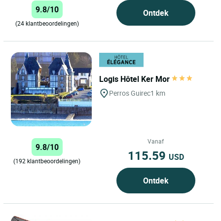
9.8/10
Ontdek
(24 klantbeoordelingen)
Logis Hôtel Ker Mor
Perros Guirec
1 km
Vanaf
9.8/10
115.59
USD
(192 klantbeoordelingen)
Ontdek