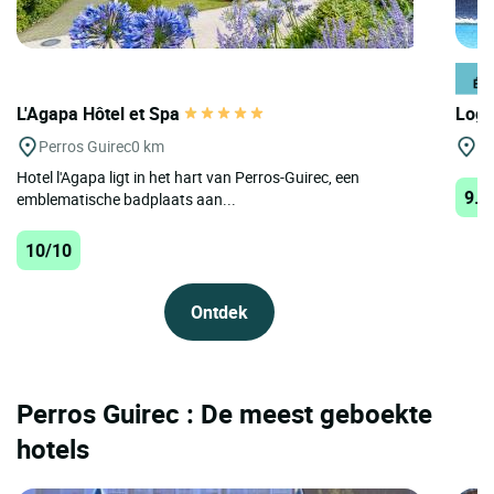
L'Agapa Hôtel et Spa
Logi
Perros Guirec
0 km
Pe
Hotel l'Agapa ligt in het hart van Perros-Guirec, een
9.8
emblematische badplaats aan...
10/10
Ontdek
Perros Guirec : De meest geboekte
hotels