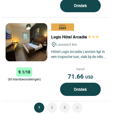
Ontdek
Logis Hôtel Arcadia
Lannion
5 km
Hôtel Logis Arcadia Lannion ligt in
een tropische tuin, vlak bij de vélo
maritimevélomaritime en de GR 34,
halverwege...
Vanaf
9.1/10
71.66
USD
(60 klantbeoordelingen)
Ontdek
1
2
3