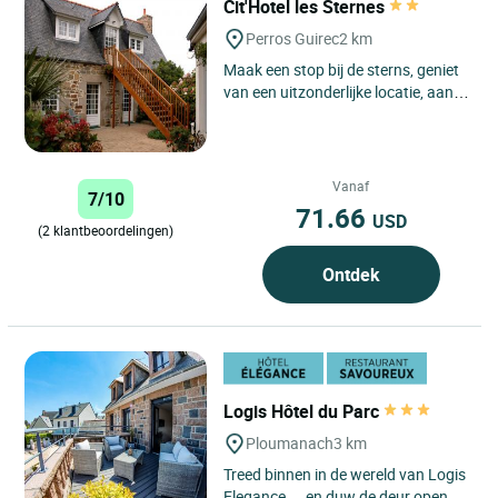
Cit'Hotel les Sternes
Perros Guirec
2 km
Maak een stop bij de sterns, geniet
van een uitzonderlijke locatie, aan
de poorten van de spectaculaire
natuurgebieden van...
Vanaf
7/10
71.66
USD
(2 klantbeoordelingen)
Ontdek
Logis Hôtel du Parc
Ploumanach
3 km
Treed binnen in de wereld van Logis
Elegance ... en duw de deur open