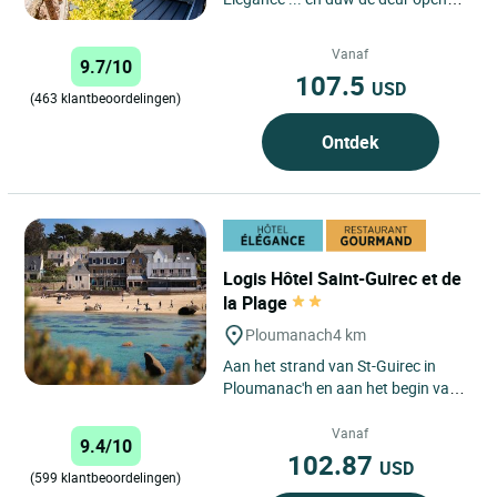
van het Logis Hôtel du Parc gelegen
in de Côtes d'Armor...
Vanaf
9.7/10
107.5
USD
(463 klantbeoordelingen)
Ontdek
Logis Hôtel Saint-Guirec et de
la Plage
Ploumanach
4 km
Aan het strand van St-Guirec in
Ploumanac'h en aan het begin van
het douanepad ligt het Logis Hôtel
Saint-Guirec in het...
Vanaf
9.4/10
102.87
USD
(599 klantbeoordelingen)