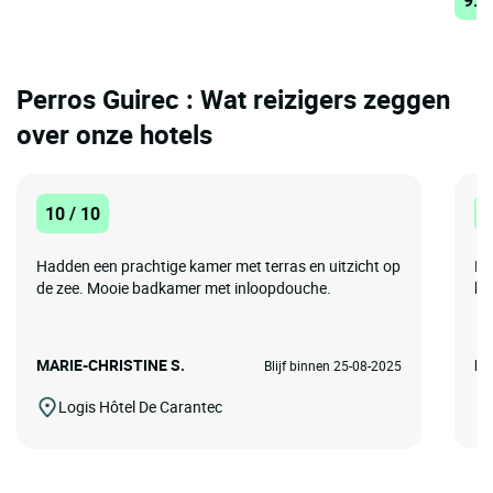
Perros Guirec : Wat reizigers zeggen
over onze hotels
10 / 10
8
Hadden een prachtige kamer met terras en uitzicht op
Pr
de zee. Mooie badkamer met inloopdouche.
he
MARIE-CHRISTINE S.
Ro
Blijf binnen 25-08-2025
Logis Hôtel De Carantec