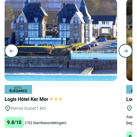
Logis Hôtel Ker Mor
Logi
Perros Guirec
1 km
P
Aan h
9.8/10
begin
(192 klantbeoordelingen)
9.4