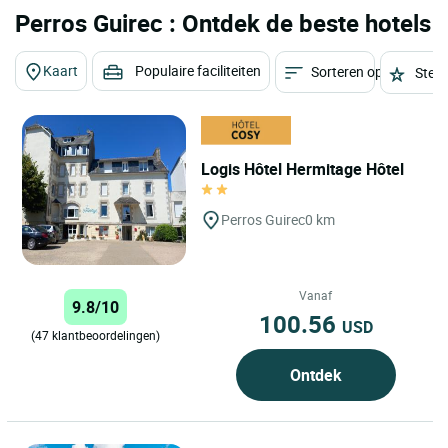
Perros Guirec : Ontdek de beste hotels
Kaart
Populaire faciliteiten
Sorteren op
Sterr
Logis Hôtel Hermitage Hôtel
Perros Guirec
0 km
Vanaf
9.8/10
100.56
USD
(47 klantbeoordelingen)
Ontdek