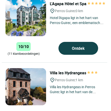
L'Agapa Hôtel et Spa
Perros Guirec
0 km
Hotel l'Agapa ligt in het hart van
Perros-Guirec, een emblematische
badplaats aan de roze granietkust
van Bretagne, bekend...
10/10
Ontdek
(11 klantbeoordelingen)
Villa les Hydrangeas
Perros Guirec
1 km
Villa les Hydrangeas in Perros
Guirec ligt in het hart van de
prachtige regio Bretagne, aan de
Roze Granietkust, een plek...