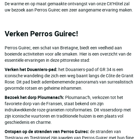
De warme en op maat gemaakte ontvangst van onze Cit'Hôtel zal
uw bezoek aan Perros Guirec een zeer aangename ervaring maken.
Verken Perros Guirec!
Perros Guirec, een schat van Bretagne, biedt een veelheid aan
boeiende activiteiten voor alle smaken. Hier is een overzicht van de
essentiële ervaringen in deze pittoreske stad:
Verken het Douaniers-pad:
het Douaniers-pad of GR 34 is een
iconische wandeling die zich een weg baant langs de Côte de Granit
Rose. Dit pad biedt adembenemende panorama's van surrealistisch
gevormde rotsen en geheime inhammen.
Bezoek het dorp Ploumanac'h:
Ploumanac'h, verkozen tot het
favoriete dorp van de Fransen, staat bekend om zijn
indrukwekkende roze granieten rotsformaties. Dit vissersdorp met
zijn iconische vuurtoren en traditionele huizen is een plaats vol
geschiedenis en charme.
Ontspan op de stranden van Perros Guirec:
de stranden van
Trestraou en Trestrignel zijn juwelen van Perros Guirec met hun fijne