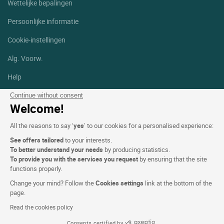
Wettelijke bepalingen
Persoonlijke informatie
Cookie-instellingen
Alg. Voorw.
Help
Sitemap
Continue without consent
Welcome!
Foto's
All the reasons to say ‘
yes
’ to our cookies for a personalised experience:
Volg ons
See offers tailored
to your interests.
Facebook
Instagram
To better understand your needs
by producing statistics.
To provide you with the services you request
by ensuring that the site
functions properly.
Linkedin
Change your mind? Follow the
Cookies settings
link at the bottom of the
page.
Read the cookies policy
Consents certified by