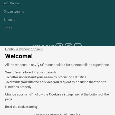
Alg. Voorw.
Ondersteuning
Sitemap
Foto's
VOLG ONS
Continue without consent
Welcome!
All the reasons to say ‘
yes
’ to our cookies for a personalised experience:
See offers tailored
to your interests.
Onze selectie van hotels in
To better understand your needs
by producing statistics.
To provide you with the services you request
by ensuring that the site
Frankrijk en Europa
functions properly.
Change your mind? Follow the
Cookies settings
link at the bottom of the
page.
Top Landen
Read the cookies policy
Topregio's
Consents certified by