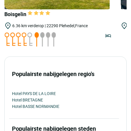
LOGIS HOTELS | Teritoria Château de
LOG
Boisgelin
6.36 km verderop | 22290 Plehedel,France
1
P
Populairste nabijgelegen regio's
Hotel PAYS DE LA LOIRE
Hotel BRETAGNE
Hotel BASSE NORMANDIE
Populairste nabijgelegen steden