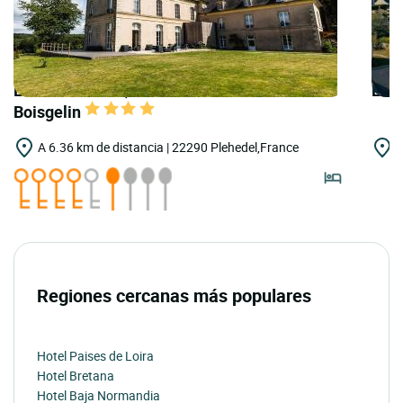
LOGIS HOTELS | Teritoria Château de
LOG
Boisgelin
A 6.36 km de distancia | 22290 Plehedel,France
A
P
Regiones cercanas más populares
Hotel Paises de Loira
Hotel Bretana
Hotel Baja Normandia