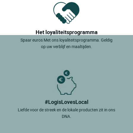
Het loyaliteitsprogramma
Spaar euros Met ons loyaliteitsprogramma. Geldig
op uw verblijf en maaltijden.
#LogisLovesLocal
Liefde voor de streek en de lokale producten zit in ons
DNA.