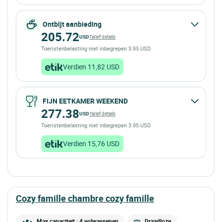
Ontbijt aanbieding
205.72
USD
Tarief details
Toeristenbelasting niet inbegrepen 3.95 USD
Verdien 11,82 USD
FIJN EETKAMER WEEKEND
277.38
USD
Tarief details
Toeristenbelasting niet inbegrepen 3.95 USD
Verdien 15,76 USD
cozy famille chambre cozy famille
Max capaciteit : 4 volwassenen
Draadloze