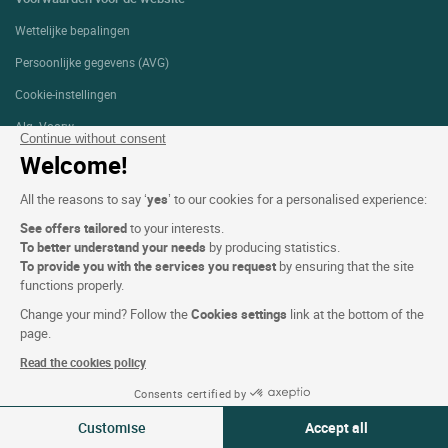
Wettelijke bepalingen
Persoonlijke gegevens (AVG)
Cookie-instellingen
Alg. Voorw.
Continue without consent
Welcome!
Ondersteuning
Sitemap
All the reasons to say ‘
yes
’ to our cookies for a personalised experience:
Foto's
See offers tailored
to your interests.
To better understand your needs
by producing statistics.
To provide you with the services you request
by ensuring that the site
functions properly.
VOLG ONS
Change your mind? Follow the
Cookies settings
link at the bottom of the
page.
Read the cookies policy
Consents certified by
10-11 aug 2026
Logis copyright © 2026 Alle rechten voorbehouden gerealiseerd door
SIWAY
Wijzigen
Customise
Accept all
2 reizigers | 1 kamer