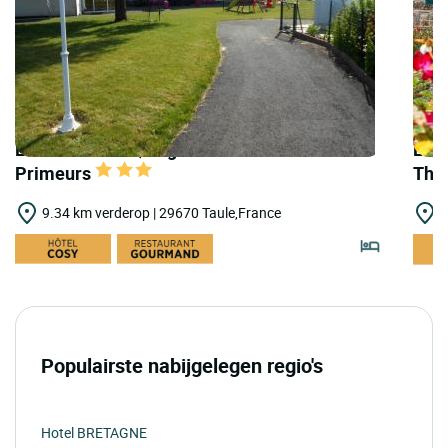
LOGIS HOTELS | Logis Hôtel le Relais des
LOGI
Primeurs
The
9.34 km verderop | 29670 Taule,France
1
Populairste nabijgelegen regio's
Hotel BRETAGNE