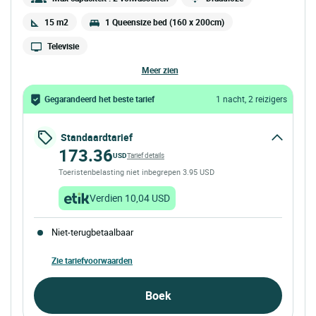
15 m2
1 Queensize bed (160 x 200cm)
Televisie
meer zien
Gegarandeerd het beste tarief
1 nacht, 2 reizigers
Standaardtarief
173.36
USD
Tarief details
Toeristenbelasting niet inbegrepen 3.95 USD
Verdien 10,04 USD
Niet-terugbetaalbaar
Zie tariefvoorwaarden
Boek