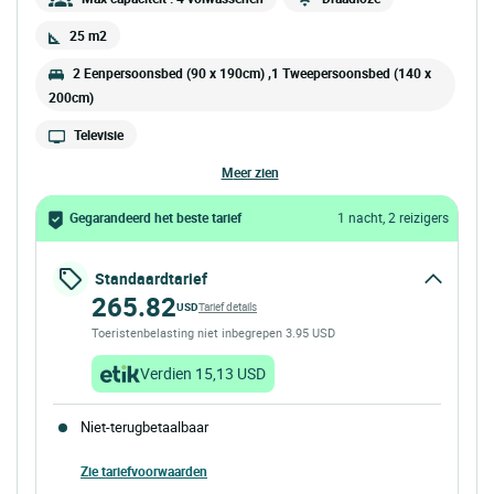
25 m2
2 Eenpersoonsbed (90 x 190cm) ,1 Tweepersoonsbed (140 x
200cm)
Televisie
meer zien
Gegarandeerd het beste tarief
1 nacht, 2 reizigers
Standaardtarief
265.82
USD
Tarief details
Toeristenbelasting niet inbegrepen 3.95 USD
Verdien 15,13 USD
Niet-terugbetaalbaar
Zie tariefvoorwaarden