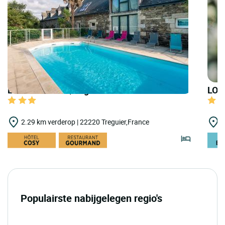
LOGIS HOTELS | Logis Hôtel Kastell Dinec'h
LOGI
2.29 km verderop | 22220 Treguier,France
1
Populairste nabijgelegen regio's