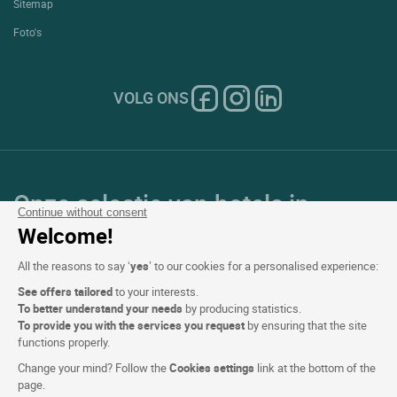
Sitemap
Foto's
VOLG ONS
Onze selectie van hotels in
Continue without consent
Frankrijk en Europa
Welcome!
All the reasons to say ‘
yes
’ to our cookies for a personalised experience:
Top Landen
See offers tailored
to your interests.
To better understand your needs
by producing statistics.
Topregio's
To provide you with the services you request
by ensuring that the site
functions properly.
Top Steden
Change your mind? Follow the
Cookies settings
link at the bottom of the
page.