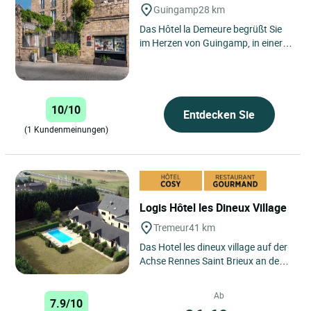
Guingamp
28 km
Das Hôtel la Demeure begrüßt Sie
im Herzen von Guingamp, in einer
ruhigen Straße, nur wenige Schritte
vom zentralen Platz...
10/10
Entdecken Sie
(1 Kundenmeinungen)
Logis Hôtel les Dineux Village
Tremeur
41 km
Das Hotel les dineux village auf der
Achse Rennes Saint Brieux an den
Toren der Côtes de Penthièvre
bietet einen schönen...
Ab
7.9/10