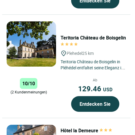
Entdecken Sie
Teritoria Château de Boisgelin
Plehedel
25 km
Teritoria Château de Boisgelin in
Pléhédel entfaltet seine Eleganz im
Herzen der Côtes-d’Armor in der
Bretagne, in...
Ab
10/10
129.46
USD
(2 Kundenmeinungen)
Entdecken Sie
Hôtel la Demeure