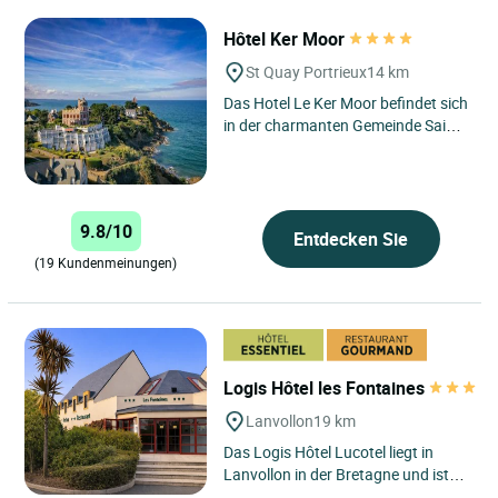
Hôtel Ker Moor
St Quay Portrieux
14 km
Das Hotel Le Ker Moor befindet sich
in der charmanten Gemeinde Saint-
Quay-Portrieux in der Bretagne und
genießt eine privilegierte...
9.8/10
Entdecken Sie
(19 Kundenmeinungen)
Logis Hôtel les Fontaines
Lanvollon
19 km
Das Logis Hôtel Lucotel liegt in
Lanvollon in der Bretagne und ist
eine Einrichtung, die Sie das ganze