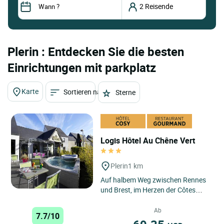
Plerin : Entdecken Sie die besten
Einrichtungen mit parkplatz
Karte
Sortieren nach
Sterne
Logis Hôtel Au Chêne Vert
Plerin
1 km
Auf halbem Weg zwischen Rennes
und Brest, im Herzen der Côtes
d'Armor, empfängt Sie das Logis
Hotel-Restaurant "Au Chêne...
Ab
7.7/10