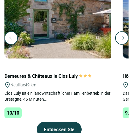
Demeures & Châteaux le Clos Luly
Hôte
Neulliac
49 km
St
Clos Luly ist ein landwirtschaftlicher Familienbetrieb in der
Das H
Bretagne, 45 Minuten...
Gemei
10/10
9.8
Entdecken Sie