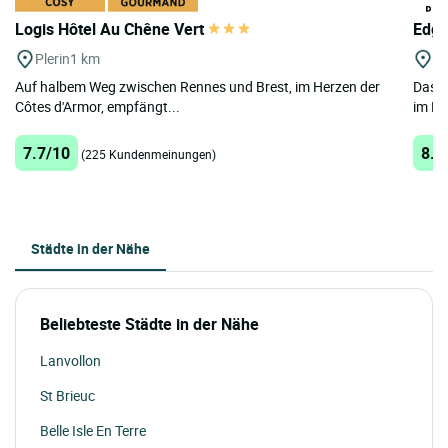
Logis Hôtel Au Chêne Vert
Edga
Plerin
1 km
St
Auf halbem Weg zwischen Rennes und Brest, im Herzen der
Das E
Côtes d'Armor, empfängt...
im He
7.7/10
8.8
(225 Kundenmeinungen)
Städte in der Nähe
Beliebteste Städte in der Nähe
Lanvollon
St Brieuc
Belle Isle En Terre