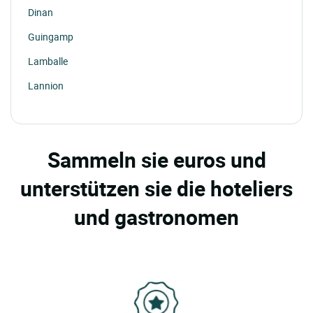
Dinan
Guingamp
Lamballe
Lannion
Perros Guirec
Plerin
Sammeln sie euros und
Ploumanach
unterstützen sie die hoteliers
St Quay Portrieux
Treguier
und gastronomen
Tremeur
Rostrenen
Plehedel
St Launeuc