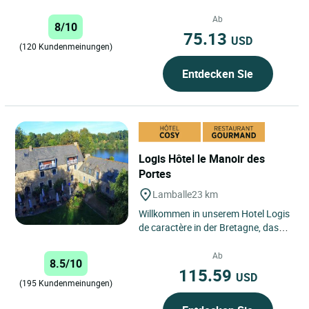
Jahr über für Ihre...
Ab
8/10
75.13
USD
(120 Kundenmeinungen)
Entdecken Sie
Logis Hôtel le Manoir des
Portes
Lamballe
23 km
Willkommen in unserem Hotel Logis
de caractère in der Bretagne, das
Manoir des Portes in Lamballe, auf
der Grundlage lokaler...
Ab
8.5/10
115.59
USD
(195 Kundenmeinungen)