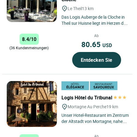
Le Theil
13 km
Das Logis Auberge de la Cloche in
Theil sur Huisne liegt im Herzen der
friedlichen Landschaft der
Normandie und ist ein wahres...
Ab
8.4/10
80.65
USD
(36 Kundenmeinungen)
Entdecken Sie
Logis Hôtel du Tribunal
Mortagne Au Perche
19 km
Unser Hotel-Restaurant im Zentrum
der Altstadt von Mortagne, nahe
den Hügeln der Landschaft von Le
Perche befindet sich...
Ab