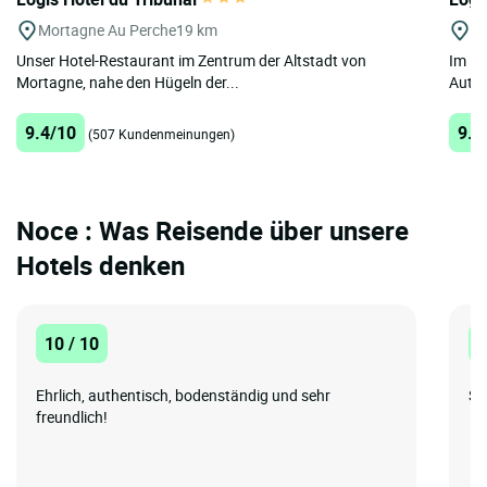
Mortagne Au Perche
19 km
Vi
Unser Hotel-Restaurant im Zentrum der Altstadt von
Im He
Mortagne, nahe den Hügeln der...
Autob
9.4/10
9.4
(507 Kundenmeinungen)
Noce : Was Reisende über unsere
Hotels denken
10 / 10
1
Ehrlich, authentisch, bodenständig und sehr
So
freundlich!