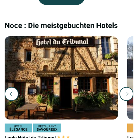
Noce : Die meistgebuchten Hotels
Logis Hôtel du Tribunal
Logi