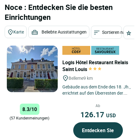
Noce : Entdecken Sie die besten
Einrichtungen
Karte
Beliebte Ausstattungen
Sortieren nach
St
Logis Hôtel Restaurant Relais
Saint Louis
Belleme
9 km
Gebäude aus dem Ende des 18. Jh.,
errichtet auf den Überresten der
mittelalterlichen Stadt Bellême. Im
19. Jh. Poststation....
Ab
8.3/10
126.17
USD
(57 Kundenmeinungen)
Entdecken Sie