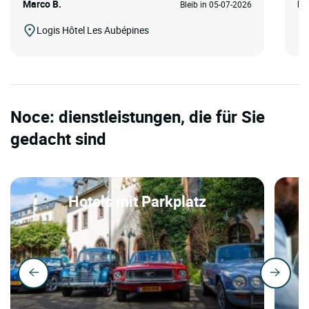
Marco B.
Ma
Bleib in 05-07-2026
Logis Hôtel Les Aubépines
Noce: dienstleistungen, die für Sie
gedacht sind
Hotels mit Parkplatz