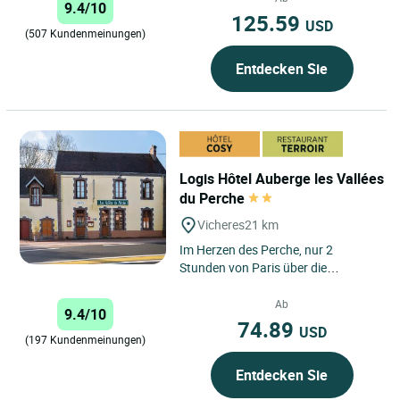
9.4/10
125.59
USD
(507 Kundenmeinungen)
Entdecken Sie
Logis Hôtel Auberge les Vallées
du Perche
Vicheres
21 km
Im Herzen des Perche, nur 2
Stunden von Paris über die
Autobahn A10 entfernt, können Sie
in einem charmanten Gasthof mit...
Ab
9.4/10
74.89
USD
(197 Kundenmeinungen)
Entdecken Sie