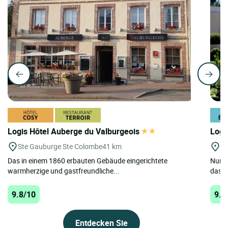
Logis Hôtel Auberge du Valburgeois
Logi
Ste Gauburge Ste Colombe
41 km
Mo
Das in einem 1860 erbauten Gebäude eingerichtete
Nur w
warmherzige und gastfreundliche...
das H
9.8/10
9.7
Entdecken Sie