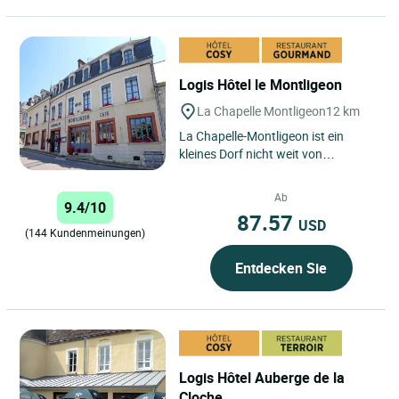
Logis Hôtel le Montligeon
La Chapelle Montligeon
12 km
La Chapelle-Montligeon ist ein
kleines Dorf nicht weit von
Mortagne-au-Perche, das zum
regionalen Naturpark von Perche
Ab
9.4/10
gehört....
87.57
USD
(144 Kundenmeinungen)
Entdecken Sie
Logis Hôtel Auberge de la
Cloche