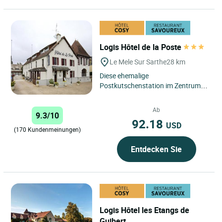
Logis Hôtel de la Poste
Le Mele Sur Sarthe
28 km
Diese ehemalige
Postkutschenstation im Zentrum
des kleinen Dorfs Mêle-sur-Sarthe
vor den Toren des Regionalen
Ab
9.3/10
Naturparks...
92.18
USD
(170 Kundenmeinungen)
Entdecken Sie
Logis Hôtel les Etangs de
Guibert