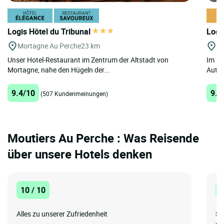
Logis Hôtel du Tribunal
Logi
Mortagne Au Perche
23 km
Vi
Unser Hotel-Restaurant im Zentrum der Altstadt von
Im He
Mortagne, nahe den Hügeln der...
Autob
9.4/10
9.4
(507 Kundenmeinungen)
Moutiers Au Perche : Was Reisende
über unsere Hotels denken
10 / 10
1
Alles zu unserer Zufriedenheit
Su
ce