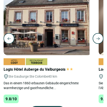
Logis Hôtel Auberge du Valburgeois
Logi
Ste Gauburge Ste Colombe
40 km
St
Das in einem 1860 erbauten Gebäude eingerichtete
Sie w
warmherzige und gastfreundliche...
l’Abb
9.8/10
9.7