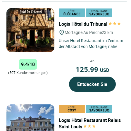
Logis Hôtel du Tribunal
Mortagne Au Perche
23 km
Unser Hotel-Restaurant im Zentrum
der Altstadt von Mortagne, nahe
den Hügeln der Landschaft von Le
Perche befindet sich...
Ab
9.4/10
125.99
USD
(507 Kundenmeinungen)
Entdecken Sie
Logis Hôtel Restaurant Relais
Saint Louis