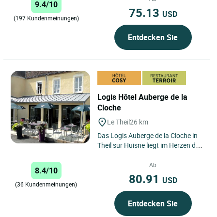
9.4/10
75.13
USD
(197 Kundenmeinungen)
Entdecken Sie
Logis Hôtel Auberge de la
Cloche
Le Theil
26 km
Das Logis Auberge de la Cloche in
Theil sur Huisne liegt im Herzen der
friedlichen Landschaft der
Normandie und ist ein wahres...
Ab
8.4/10
80.91
USD
(36 Kundenmeinungen)
Entdecken Sie