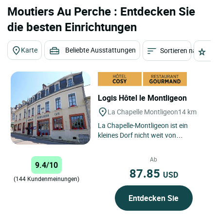
Moutiers Au Perche : Entdecken Sie
die besten Einrichtungen
Karte
Beliebte Ausstattungen
Sortieren nach
St
Logis Hôtel le Montligeon
La Chapelle Montligeon
14 km
La Chapelle-Montligeon ist ein
kleines Dorf nicht weit von
Mortagne-au-Perche, das zum
regionalen Naturpark von Perche
Ab
9.4/10
gehört....
87.85
USD
(144 Kundenmeinungen)
Entdecken Sie