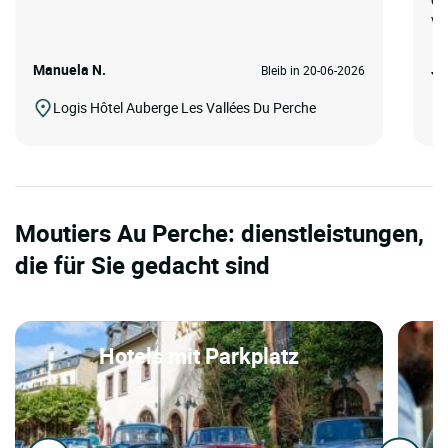
va
Manuela N.
Jo
Bleib in 20-06-2026
Logis Hôtel Auberge Les Vallées Du Perche
Moutiers Au Perche: dienstleistungen,
die für Sie gedacht sind
Hotels mit Parkplatz