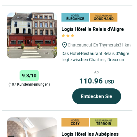
Logis Hôtel le Relais d'Aligre
Chateauneuf En Thymerais
31 km
Das Hotel-Restaurant Relais d'Aligre
liegt zwischen Chartres, Dreux und
Verneuil sur Avre. Das Hotel
empfängt Sie in einem...
Ab
9.3/10
110.96
USD
(107 Kundenmeinungen)
Entdecken Sie
Logis Hôtel les Aubépines