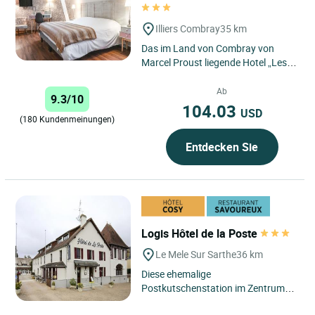
Illiers Combray
35 km
Das im Land von Combray von
Marcel Proust liegende Hotel „Les
Aubépines“ ist eine charmante
Reiseetappe, auf der alles...
Ab
9.3/10
104.03
USD
(180 Kundenmeinungen)
Entdecken Sie
Logis Hôtel de la Poste
Le Mele Sur Sarthe
36 km
Diese ehemalige
Postkutschenstation im Zentrum
des kleinen Dorfs Mêle-sur-Sarthe