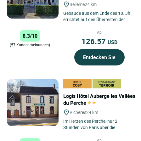
Belleme
24 km
Gebäude aus dem Ende des 18. Jh.,
errichtet auf den Überresten der
mittelalterlichen Stadt Bellême. Im
19. Jh. Poststation....
Ab
8.3/10
126.57
USD
(57 Kundenmeinungen)
Entdecken Sie
Logis Hôtel Auberge les Vallées
du Perche
Vicheres
24 km
Im Herzen des Perche, nur 2
Stunden von Paris über die
Autobahn A10 entfernt, können Sie
in einem charmanten Gasthof mit...
Ab