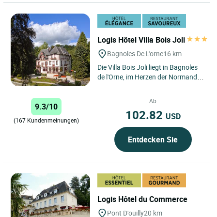
Logis Hôtel Villa Bois Joli
Bagnoles De L'orne
16 km
Die Villa Bois Joli liegt in Bagnoles
de l'Orne, im Herzen der Normandie,
und bietet eine zauberhafte
Umgebung für Reisende,...
Ab
9.3/10
102.82
USD
(167 Kundenmeinungen)
Entdecken Sie
Logis Hôtel du Commerce
Pont D'ouilly
20 km