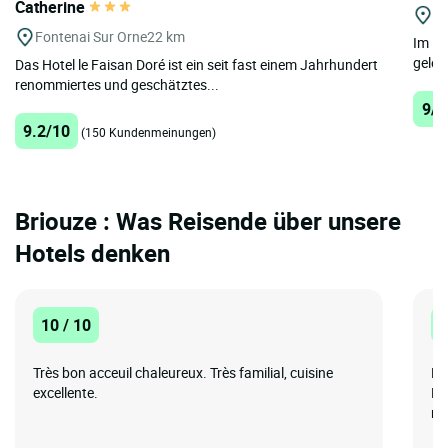
Catherine
Cl
Fontenai Sur Orne
22 km
Im He
geleg
Das Hotel le Faisan Doré ist ein seit fast einem Jahrhundert
renommiertes und geschätztes...
9/1
9.2/10
(150 Kundenmeinungen)
Briouze : Was Reisende über unsere
Hotels denken
10 / 10
8
Très bon acceuil chaleureux. Très familial, cuisine
Be
excellente.
Em
na