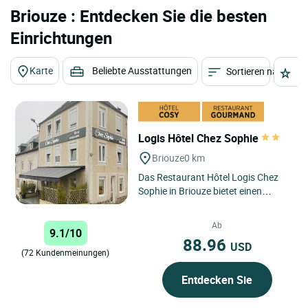
Briouze : Entdecken Sie die besten
Einrichtungen
Karte
Beliebte Ausstattungen
Sortieren nach
St
Logis Hôtel Chez Sophie
Briouze
0 km
Das Restaurant Hôtel Logis Chez
Sophie in Briouze bietet einen
authentischen und familiären
Rahmen. Familiär, weil es...
Ab
9.1/10
88.96
USD
(72 Kundenmeinungen)
Entdecken Sie