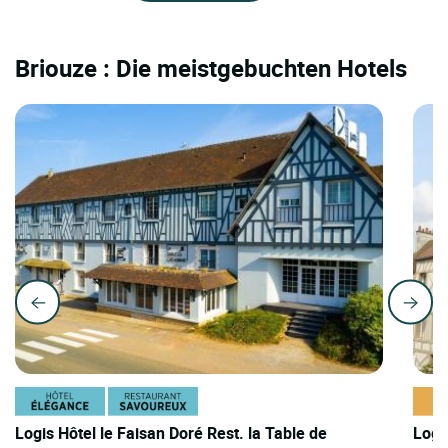
Briouze : Die meistgebuchten Hotels
Logis Hôtel le Faisan Doré Rest. la Table de
Logi