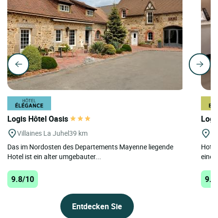
Logis Hôtel Oasis
Logi
Villaines La Juhel
39 km
St
Das im Nordosten des Departements Mayenne liegende
Hotel
Hotel ist ein alter umgebauter...
einem
9.8/10
9.6
Entdecken Sie