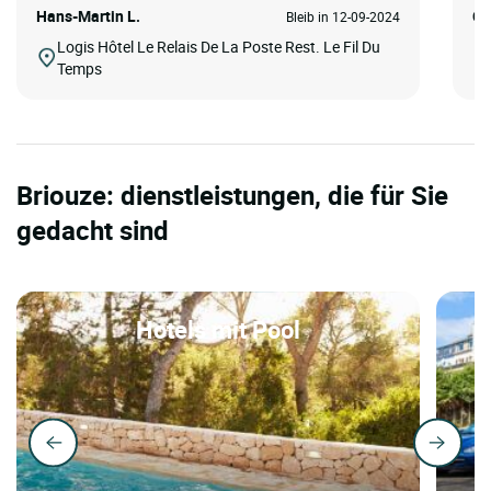
Hans-Martin L.
Ch
Bleib in 12-09-2024
Logis Hôtel Le Relais De La Poste Rest. Le Fil Du
Temps
Briouze: dienstleistungen, die für Sie
gedacht sind
Hotels mit Pool