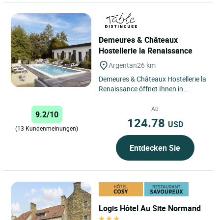
Demeures & Châteaux
Hostellerie la Renaissance
Argentan
26 km
Demeures & Châteaux Hostellerie la
Renaissance öffnet Ihnen in
Argentan, im Herzen der
Normandie, seine Türen – in einer...
Ab
9.2/10
124.78
USD
(13 Kundenmeinungen)
Entdecken Sie
Logis Hôtel Au Site Normand