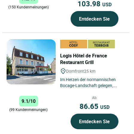
103.98
USD
(150 Kundenmeinungen)
Entdecken Sie
Logis Hôtel de France
Restaurant Grill
Domfront
25 km
Im Herzen der normannischen
Bocage-Landschaft gelegen,
empfängt Sie das Logis Hôtel de
France in Domfront in einer
Ab
9.1/10
ruhigen...
86.65
USD
(99 Kundenmeinungen)
Entdecken Sie