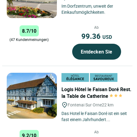
Im Dorfzentrum, unweit der
Einkaufsmöglichkeiten.
Ab
8.7/10
99.36
USD
(47 Kundenmeinungen)
Entdecken Sie
Logis Hôtel le Faisan Doré Rest.
la Table de Catherine
Fontenai Sur Orne
22 km
Das Hotel le Faisan Doré ist ein seit
fast einem Jahrhundert
renommiertes und geschätztes
Hotel vor den Toren der Stadt...
Ab
9.2/10