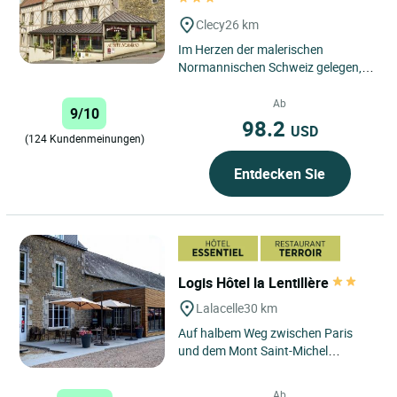
Clecy
26 km
Im Herzen der malerischen
Normannischen Schweiz gelegen,
genießt das Logis Hôtel Au Site
Normand eine privilegierte Lage...
Ab
9/10
98.2
USD
(124 Kundenmeinungen)
Entdecken Sie
Logis Hôtel la Lentillère
Lalacelle
30 km
Auf halbem Weg zwischen Paris
und dem Mont Saint-Michel
erwartet Sie diese alte
Postkutschenstation im Herzen des
Ab