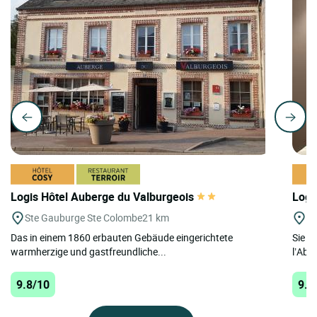
Logis Hôtel Auberge du Valburgeois
Logi
Ste Gauburge Ste Colombe
21 km
St
Das in einem 1860 erbauten Gebäude eingerichtete
Sie w
warmherzige und gastfreundliche...
l’Abb
9.8/10
9.7