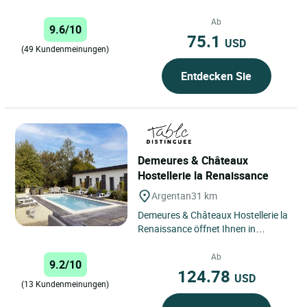
Markflecken von 4000 Einwohnern.
Weniger als 25 km von Caen,...
Ab
9.6/10
75.1
USD
(49 Kundenmeinungen)
Entdecken Sie
Demeures & Châteaux
Hostellerie la Renaissance
Argentan
31 km
Demeures & Châteaux Hostellerie la
Renaissance öffnet Ihnen in
Argentan, im Herzen der
Normandie, seine Türen – in einer...
Ab
9.2/10
124.78
USD
(13 Kundenmeinungen)