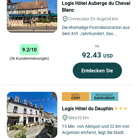
Logis Hôtel Auberge du Cheval
Blanc
Crevecoeur En Auge
34 km
Die ehemalige Postrelaisstation aus
dem XVI. Jahrhundert, das
„Auberge du Cheval Blanc“, begrüßt
Sie in nur knapp einer...
Ab
9.2/10
92.43
USD
(36 Kundenmeinungen)
Entdecken Sie
Logis Hôtel du Dauphin
Sees
35 km
15 Min. von Alençon und 22 km von
Argentan entfernt, liegt die Stadt