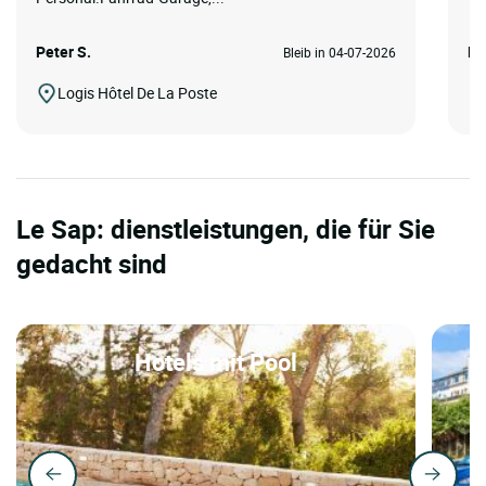
Peter S.
He
Bleib in 04-07-2026
Logis Hôtel De La Poste
Le Sap: dienstleistungen, die für Sie
gedacht sind
Hotels mit Pool