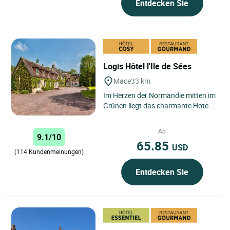
Entdecken Sie
Logis Hôtel l'Ile de Sées
Mace
33 km
Im Herzen der Normandie mitten im
Grünen liegt das charmante Hotel
„L’Ile de Sées“. Ideal für eine
gastfreundliche...
Ab
9.1/10
65.85
USD
(114 Kundenmeinungen)
Entdecken Sie