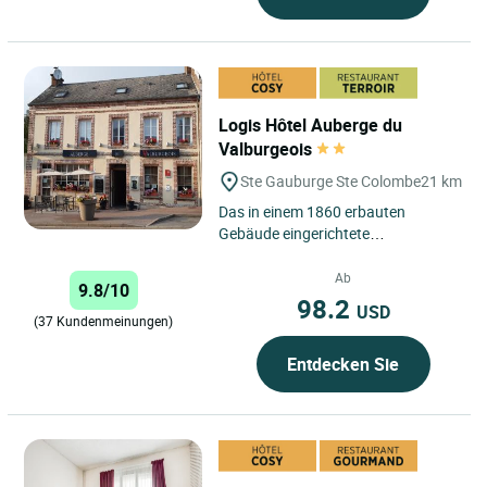
Logis Hôtel Auberge du
Valburgeois
Ste Gauburge Ste Colombe
21 km
Das in einem 1860 erbauten
Gebäude eingerichtete
warmherzige und gastfreundliche
Gasthaus empfängt seine Gäste
Ab
9.8/10
seit 1994....
98.2
USD
(37 Kundenmeinungen)
Entdecken Sie