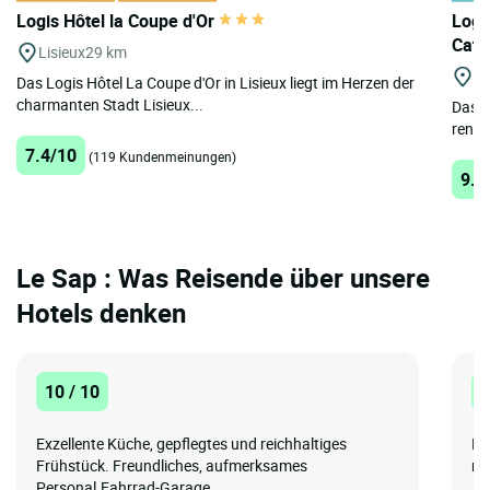
Logis Hôtel la Coupe d'Or
Logi
Cath
Lisieux
29 km
Fo
Das Logis Hôtel La Coupe d'Or in Lisieux liegt im Herzen der
charmanten Stadt Lisieux...
Das H
renom
7.4/10
(119 Kundenmeinungen)
9.2
Le Sap : Was Reisende über unsere
Hotels denken
10 / 10
1
Exzellente Küche, gepflegtes und reichhaltiges
Fr
Frühstück. Freundliches, aufmerksames
ni
Personal.Fahrrad-Garage,...