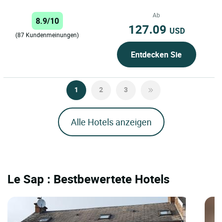
Sées nur wenige Kilometer von der
Quelle der Orne...
Ab
8.9/10
127.09
USD
(87 Kundenmeinungen)
Entdecken Sie
1
2
3
Alle Hotels anzeigen
Le Sap : Bestbewertete Hotels