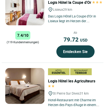
Logis Hôtel la Coupe d'Or
Lisieux
29 km
Das Logis Hôtel La Coupe d'Or in
Lisieux liegt im Herzen der
charmanten Stadt Lisieux in der
Normandie. Das Hotel liegt...
Ab
7.4/10
79.72
USD
(119 Kundenmeinungen)
Entdecken Sie
Logis Hôtel les Agriculteurs
St Pierre Sur Dives
31 km
Hotel-Restaurant mit Charme im
Herzen des Pays d'Auge in einem