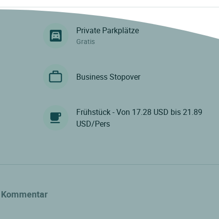
Private Parkplätze
Gratis
Business Stopover
Frühstück - Von 17.28 USD bis 21.89
USD/Pers
Kommentar