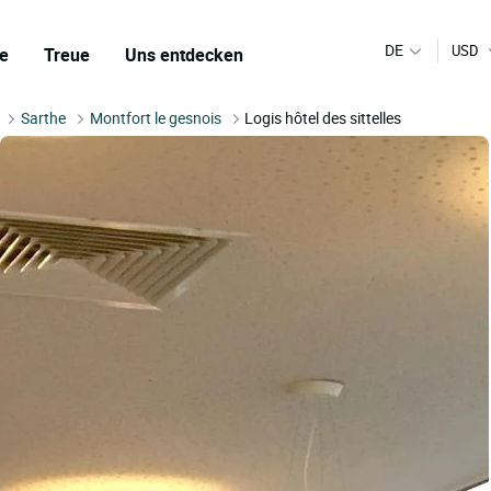
DE
USD
e
Treue
Uns entdecken
Sarthe
Montfort le gesnois
Logis hôtel des sittelles