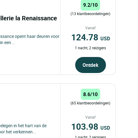
9.2/10
(13 klantbeoordelingen)
lerie la Renaissance
Vanaf
124.78
issance opent haar deuren voor
USD
in een...
1 nacht, 2 reizigers
Ontdek
8.6/10
(65 klantbeoordelingen)
Vanaf
103.98
elegen in het hart van de
USD
oor het verkennen...
1 nacht, 2 reizigers