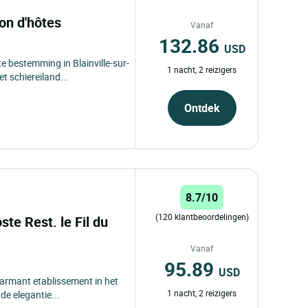
son d'hôtes
Vanaf
132.86
USD
te bestemming in Blainville-sur-
1 nacht, 2 reizigers
t schiereiland...
Ontdek
8.7/10
(120 klantbeoordelingen)
ste Rest. le Fil du
Vanaf
95.89
USD
charmant etablissement in het
1 nacht, 2 reizigers
e elegantie...