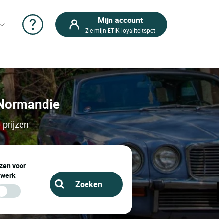
Mijn account
Zie mijn ETIK-loyaliteitspot
e Normandie
 prijzen
zen voor
werk