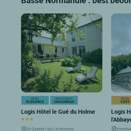
Basse Normandie : best beoo
Logis Hôtel le Gué du Holme
Logis H
l'Abba
St Quentin Sur Le Homme
Hamby