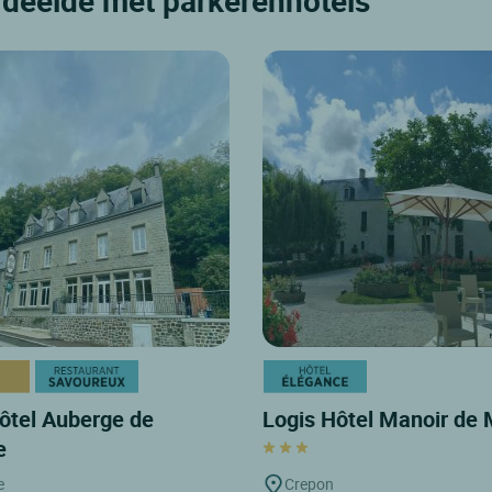
rdeelde met parkerenhotels
ôtel Auberge de
Logis Hôtel Manoir de
ye
e
Crepon