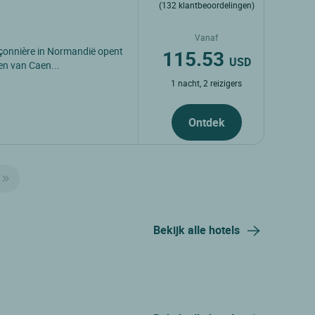
(132 klantbeoordelingen)
Vanaf
çonnière in Normandië opent
115.53
USD
en van Caen...
1 nacht, 2 reizigers
Ontdek
Bekijk alle hotels