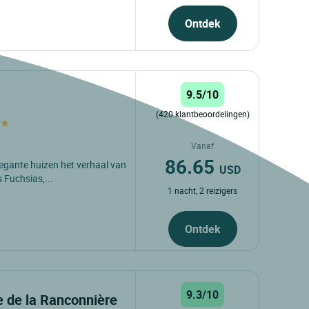
Ontdek
9.5/10
(420 klantbeoordelingen)
Vanaf
86.65
elegante huizen het verhaal van
USD
 Fuchsias,...
1 nacht, 2 reizigers
Ontdek
9.3/10
 de la Ranconnière