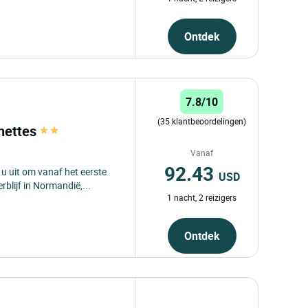
Ontdek
7.8/10
(35 klantbeoordelingen)
lnettes
Vanaf
92.43
u uit om vanaf het eerste
USD
blijf in Normandië,...
1 nacht, 2 reizigers
Ontdek