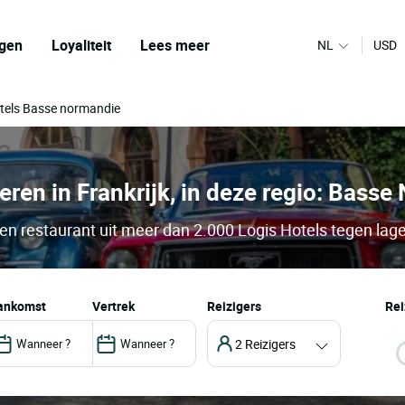
gen
Loyaliteit
Lees meer
NL
USD
tels Basse normandie
eren in Frankrijk, in deze regio: Bass
n restaurant uit meer dan 2.000 Logis Hotels tegen lage
aankomst
vertrek
Reizigers
Rei
2 Reizigers