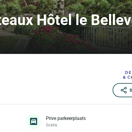
aux Hôtel le Belle
D
Prive parkeerplaats
Gratis