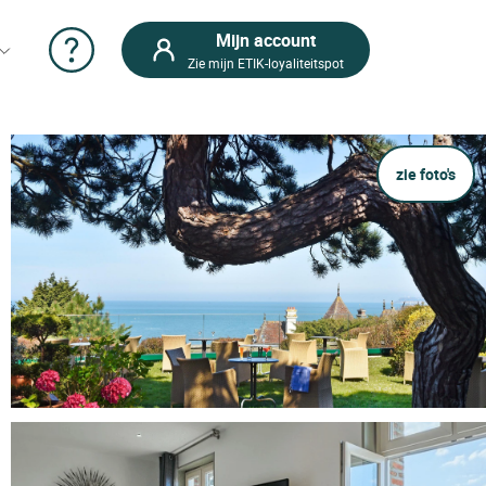
Mijn account
Zie mijn ETIK-loyaliteitspot
zie foto's