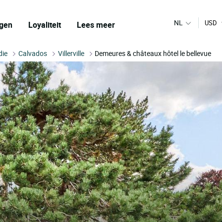
NL
USD
gen
Loyaliteit
Lees meer
die
Calvados
Villerville
Demeures & châteaux hôtel le bellevue