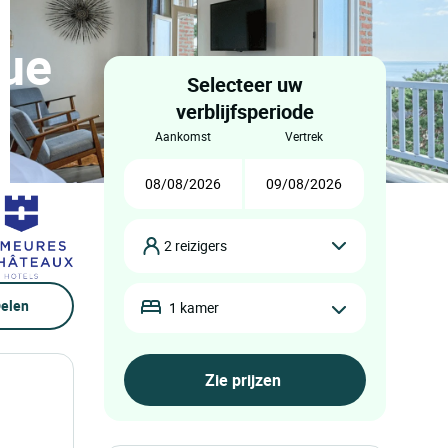
vue
Selecteer uw
verblijfsperiode
aankomst
vertrek
2 reizigers
elen
1 kamer