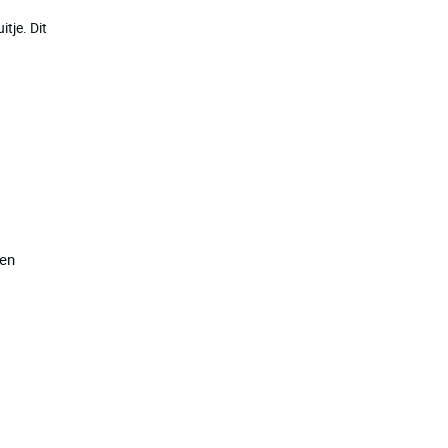
tje. Dit
ren