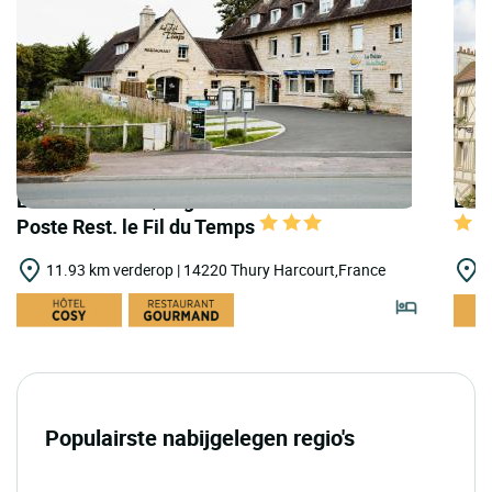
LOGIS HOTELS | Logis Hôtel le Relais de la
LOGI
Poste Rest. le Fil du Temps
11.93 km verderop | 14220 Thury Harcourt,France
1
Populairste nabijgelegen regio's