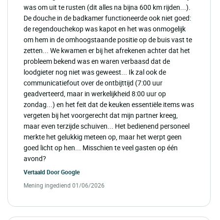
was om uit te rusten (dit alles na bijna 600 km rijden...).
De douche in de badkamer functioneerde ook niet goed:
de regendouchekop was kapot en het was onmogelijk
om hem in de omhoogstaande positie op de buis vast te
zetten... We kwamen er bij het afrekenen achter dat het
probleem bekend was en waren verbaasd dat de
loodgieter nog niet was geweest... Ik zal ook de
communicatiefout over de ontbijttijd (7:00 uur
geadverteerd, maar in werkelijkheid 8:00 uur op
zondag...) en het feit dat de keuken essentiële items was
vergeten bij het voorgerecht dat mijn partner kreeg,
maar even terzijde schuiven... Het bedienend personeel
merkte het gelukkig meteen op, maar het werpt geen
goed licht op hen... Misschien te veel gasten op één
avond?
Vertaald Door
Google
Mening ingediend 01/06/2026