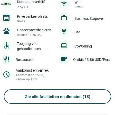
Duurzaam verblijf:
WIFI
7.5/10
Gratis
Prive parkeerplaats
Business Stopover
Gratis
Geaccepteerde dieren
Bar
Betalen 11.55 USD
Toegang voor
CoWorking
gehandicapten
Restaurant
Ontbijt 13.86 USD/Pers
Aankomst en vertrek
Aankomst op 15:00,
Vertrek op 11:00
Zie alle faciliteiten en diensten
(18)