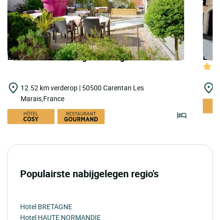
LOGIS HOTELS | Logis Auberge Normande
LOGI
12.52 km verderop | 50500 Carentan Les
1
Marais,France
Populairste nabijgelegen regio's
Hotel BRETAGNE
Hotel HAUTE NORMANDIE