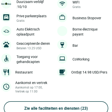
Duurzaam verblijf
WIFI
:10/10
Gratis
Prive parkeerplaats
Business Stopover
Gratis
Auto Elektrisch
Borne électrique
oplaadpunt
payant
Geaccepteerde dieren
Bar
Betalen 13.25 USD
Toegang voor
CoWorking
gehandicapten
Restaurant
Ontbijt 14.98 USD/Pers
Aankomst en vertrek
Aankomst op 17:00,
Vertrek op 11:00
Zie alle faciliteiten en diensten
(23)