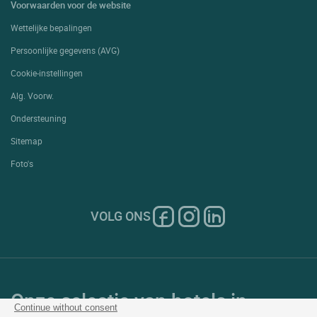
Voorwaarden voor de website
Wettelijke bepalingen
Persoonlijke gegevens (AVG)
Cookie-instellingen
Alg. Voorw.
Ondersteuning
Sitemap
Foto's
VOLG ONS
Onze selectie van hotels in
Continue without consent