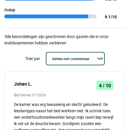
Ontbijt
9.1/10
'Alle beoordelingen zijn geschreven door gasten die in onze
etablissementen hebben verbleven'
Trier par
Johan L.
4 / 10
Blijf binnen 07/2026
De kamer was erg lawaaierig en slecht geïsoleerd. De
leeslampjes naast het bed werkten niet. Ik schrok toen
een onderhoudsmedewerker langs mijn raam liep terwijl
ik net uit de douche kwam. Gordijnen zouden een
welkome aanvulling zijn. Het personeel was vriendelijk,