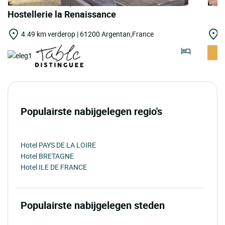
LOGIS HOTELS | Demeures & Châteaux
LOGI
Hostellerie la Renaissance
4.49 km verderop | 61200 Argentan,France
1
Populairste nabijgelegen regio's
Hotel PAYS DE LA LOIRE
Hotel BRETAGNE
Hotel ILE DE FRANCE
Populairste nabijgelegen steden