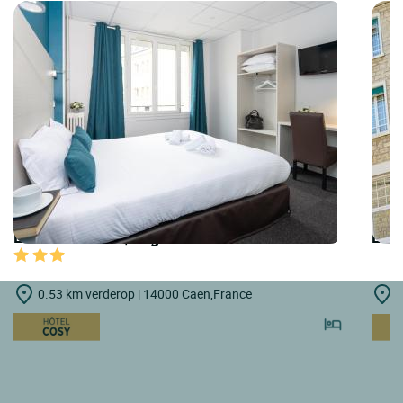
LOGIS HOTELS | Logis Hôtel du Château
LOGI
0.53 km verderop | 14000 Caen,France
1