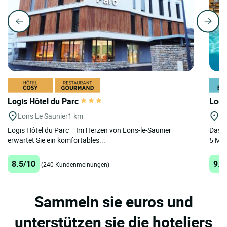
Logis Hôtel du Parc
Logi
Lons Le Saunier
1 km
Ch
Logis Hôtel du Parc – Im Herzen von Lons-le-Saunier
Das L
erwartet Sie ein komfortables...
5 Min
8.5/10
9.2
(240 Kundenmeinungen)
Sammeln sie euros und
unterstützen sie die hoteliers