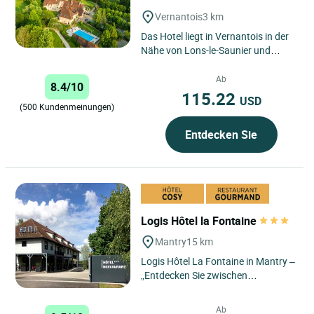
Vernantois
3 km
Das Hotel liegt in Vernantois in der
Nähe von Lons-le-Saunier und
empfängt Sie inmitten einer ruhigen
Naturlandschaft am...
Ab
8.4/10
115.22
USD
(500 Kundenmeinungen)
Entdecken Sie
Logis Hôtel la Fontaine
Mantry
15 km
Logis Hôtel La Fontaine in Mantry –
„Entdecken Sie zwischen
Weinbergen und Natur ein
authentisches Hotel, in dem
Ab