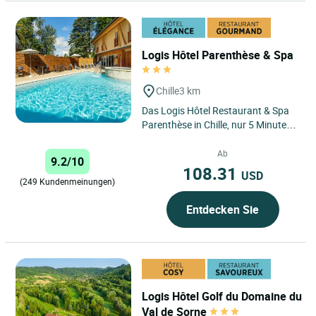
Logis Hôtel Parenthèse & Spa
Chille
3 km
Das Logis Hôtel Restaurant & Spa
Parenthèse in Chille, nur 5 Minuten
von Lons-le-Saunier entfernt,
empfängt Sie in einer...
Ab
9.2/10
108.31
USD
(249 Kundenmeinungen)
Entdecken Sie
Logis Hôtel Golf du Domaine du
Val de Sorne