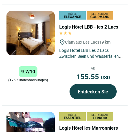
Logis Hôtel LBB - les 2 Lacs
Clairvaux Les Lacs
19 km
Logis Hôtel LBB Les 2 Lacs –
Zwischen Seen und Wasserfällen
können Sie im Herzen des Jura in
einem Hotel eine Auszeit...
Ab
9.7/10
155.55
USD
(175 Kundenmeinungen)
Entdecken Sie
Logis Hôtel les Marronniers