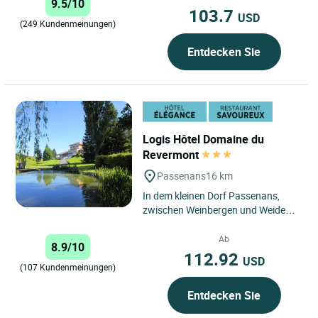
9.5/10
moderner...
103.7
USD
(249 Kundenmeinungen)
Entdecken Sie
Logis Hôtel Domaine du
Revermont
Passenans
16 km
In dem kleinen Dorf Passenans,
zwischen Weinbergen und Weiden,
befindet sich Le Domaine du
Revermont. Dieses verträumte...
Ab
8.9/10
112.92
USD
(107 Kundenmeinungen)
Entdecken Sie