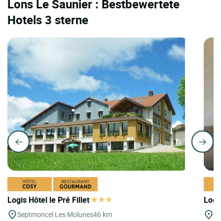
Lons Le Saunier : Bestbewertete
Hotels 3 sterne
Logis Hôtel le Pré Fillet
Logi
Septmoncel Les Molunes
46 km
Ar