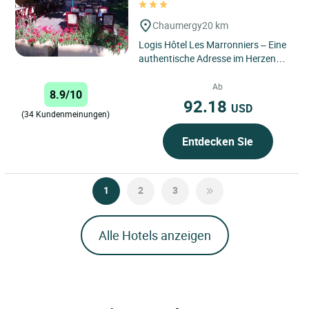
Chaumergy
20 km
Logis Hôtel Les Marronniers – Eine
authentische Adresse im Herzen
des Jura, ideal, um Natur,
Einfachheit und Geselligkeit...
Ab
8.9/10
92.18
USD
(34 Kundenmeinungen)
Entdecken Sie
1
2
3
Alle Hotels anzeigen