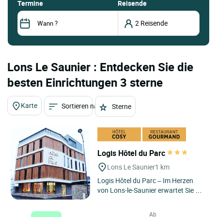
termine
Reisende
Lons Le Saunier : Entdecken Sie die
besten Einrichtungen 3 sterne
Karte
Sortieren nach
Sterne
Logis Hôtel du Parc
Lons Le Saunier
1 km
Logis Hôtel du Parc – Im Herzen
von Lons-le-Saunier erwartet Sie ein
komfortables und zentral gelegenes
Hotel, das Entspannung,...
Ab