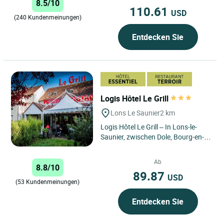
8.5/10
110.61
USD
(240 Kundenmeinungen)
Entdecken Sie
Logis Hôtel Le Grill
Lons Le Saunier
2 km
Logis Hôtel Le Grill – In Lons-le-
Saunier, zwischen Dole, Bourg-en-
Bresse und den Seen des Jura Das
Logis Hôtel Le...
Ab
8.8/10
89.87
USD
(53 Kundenmeinungen)
Entdecken Sie