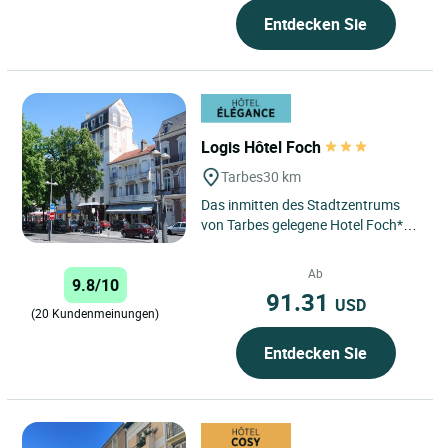
Entdecken Sie
Logis Hôtel Foch
Tarbes
30 km
Das inmitten des Stadtzentrums
von Tarbes gelegene Hotel Foch***
empfängt Sie in einem gastlichen,
familiären Ambiente....
Ab
9.8/10
91.31
USD
(20 Kundenmeinungen)
Entdecken Sie