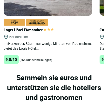
Logis Hôtel l'Amandier
Cit'H
Morlaas
1 km
P
Im Herzen des Béarn, nur wenige Minuten von Pau entfernt,
Das C
bietet das Logis Hôtel...
Stadt
9.8/10
9.5
(565 Kundenmeinungen)
Sammeln sie euros und
unterstützen sie die hoteliers
und gastronomen