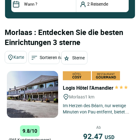
Morlaas : Entdecken Sie die besten
Einrichtungen 3 sterne
Karte
Sortieren nach
Sterne
Logis Hôtel l'Amandier
Morlaas
1 km
Im Herzen des Béarn, nur wenige
Minuten von Pau entfernt, bietet
das Logis Hôtel l'Amandier in
Morlaàs Reisenden, die...
Ab
9.8/10
92.47
USD
(565 Kundenmeinungen)