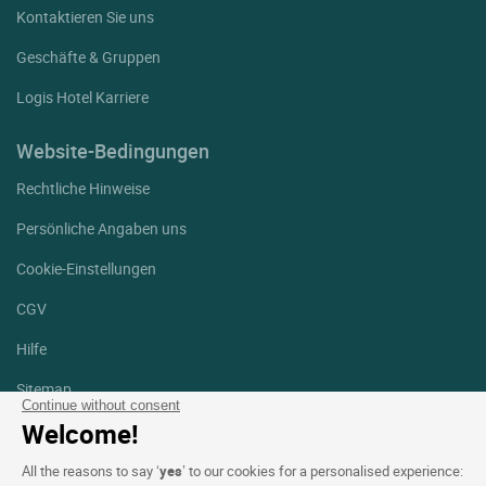
Kontaktieren Sie uns
Geschäfte & Gruppen
Logis Hotel Karriere
Website-Bedingungen
Rechtliche Hinweise
Persönliche Angaben uns
Cookie-Einstellungen
CGV
Hilfe
Sitemap
Continue without consent
Welcome!
Fotodanksagungen
All the reasons to say ‘
yes
’ to our cookies for a personalised experience:
Folgen Sie uns