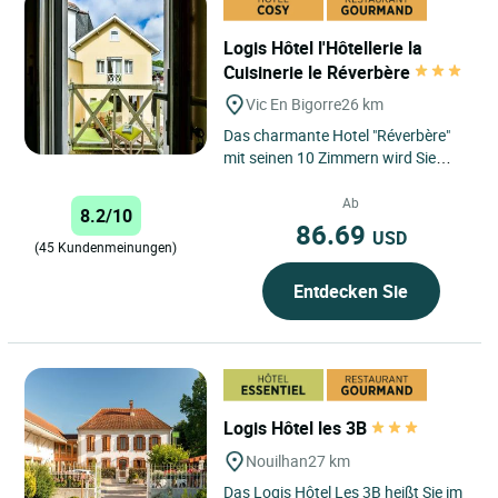
Logis Hôtel l'Hôtellerie la
Cuisinerie le Réverbère
Vic En Bigorre
26 km
Das charmante Hotel "Réverbère"
mit seinen 10 Zimmern wird Sie
durch seine Authentizität, seine
Ruhe und seine besondere...
Ab
8.2/10
86.69
USD
(45 Kundenmeinungen)
Entdecken Sie
Logis Hôtel les 3B
Nouilhan
27 km
Das Logis Hôtel Les 3B heißt Sie im