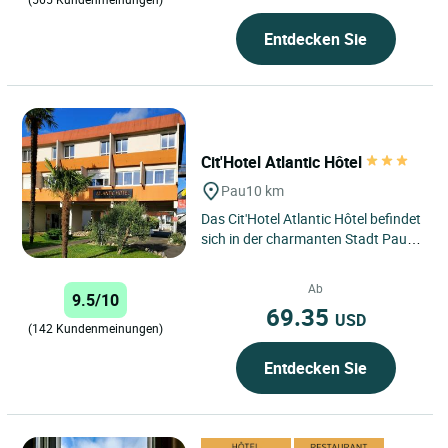
Entdecken Sie
Cit'Hotel Atlantic Hôtel
Pau
10 km
Das Cit'Hotel Atlantic Hôtel befindet
sich in der charmanten Stadt Pau
am Fuße der Pyrenäen und ist dank
seiner strategischen...
Ab
9.5/10
69.35
USD
(142 Kundenmeinungen)
Entdecken Sie