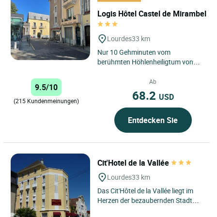
Logis Hôtel Castel de Mirambel
Lourdes
33 km
Nur 10 Gehminuten vom
berühmten Höhlenheiligtum von
Lourdes entfernt genießt das Logis
Hôtel Castel de Mirambel eine...
Ab
9.5/10
68.2
USD
(215 Kundenmeinungen)
Entdecken Sie
Cit'Hotel de la Vallée
Lourdes
33 km
Das Cit'Hôtel de la Vallée liegt im
Herzen der bezaubernden Stadt
Lourdes in den Hautes-Pyrénées