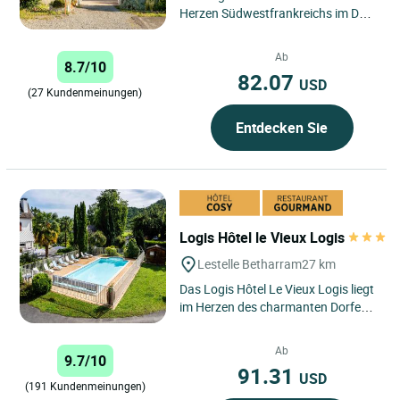
Herzen Südwestfrankreichs im Dorf
Nouilhan willkommen, in der Nähe
von Tarbes, Maubourguet...
Ab
8.7/10
82.07
USD
(27 Kundenmeinungen)
Entdecken Sie
Logis Hôtel le Vieux Logis
Lestelle Betharram
27 km
Das Logis Hôtel Le Vieux Logis liegt
im Herzen des charmanten Dorfes
Lestelle Bétharram und verkörpert
die Essenz der...
Ab
9.7/10
91.31
USD
(191 Kundenmeinungen)