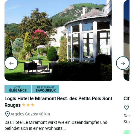
Logis Hôtel le Miramont Rest. des Petits Pois Sont
Cit'H
Rouges
Lo
Argeles Gazost
40 km
Das C
Stadt
Das Hotel Le Miramont wirkt wie ein Ozeandampfer und
befindet sich in einem Wohnsitz...