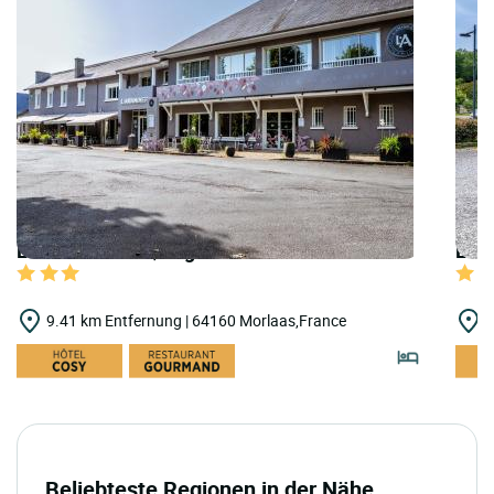
LOGIS HOTELS | Logis Hôtel l'Amandier
LOGI
9.41 km Entfernung | 64160 Morlaas,France
9
Beliebteste Regionen in der Nähe