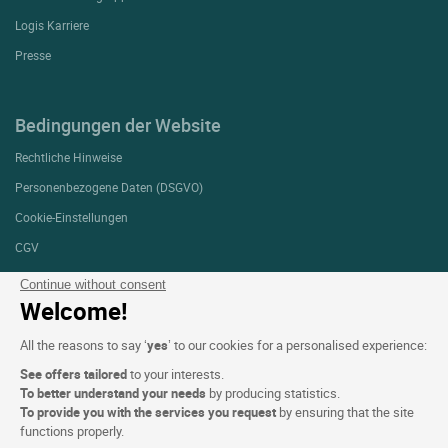
Logis Karriere
Presse
Bedingungen der Website
Rechtliche Hinweise
Personenbezogene Daten (DSGVO)
Cookie-Einstellungen
CGV
Support
Continue without consent
Welcome!
Sitemap
Fotodanksagungen
All the reasons to say ‘
yes
’ to our cookies for a personalised experience:
See offers tailored
to your interests.
To better understand your needs
by producing statistics.
FOLGEN SIE UNS
To provide you with the services you request
by ensuring that the site
functions properly.