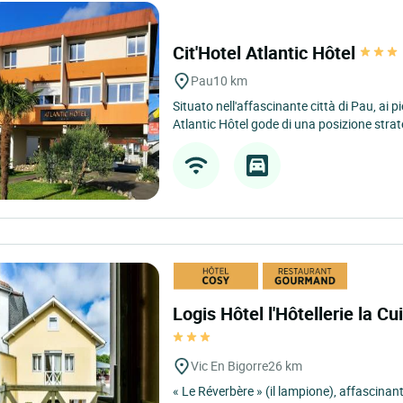
Cit'Hotel Atlantic Hôtel
Pau
10 km
Situato nell'affascinante città di Pau, ai pie
Atlantic Hôtel gode di una posizione strat
Logis Hôtel l'Hôtellerie la C
Vic En Bigorre
26 km
« Le Réverbère » (il lampione), affascinant