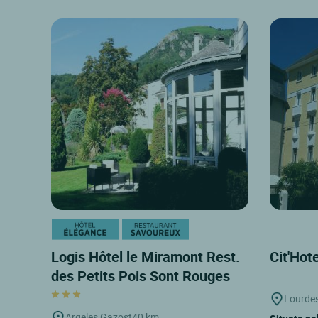
Logis Hôtel le Miramont Rest.
Cit'Hot
des Petits Pois Sont Rouges
Lourde
Argeles Gazost
40 km