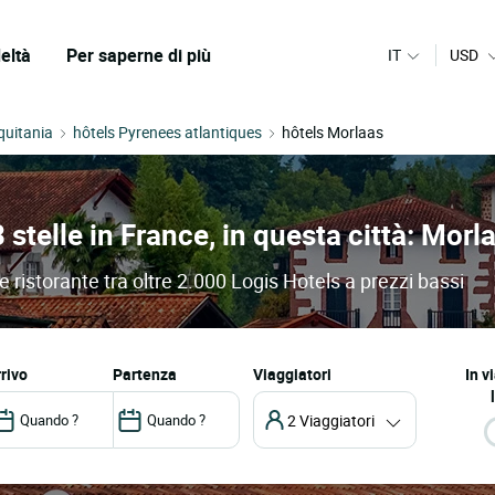
eltà
Per saperne di più
IT
USD
quitania
hôtels Pyrenees atlantiques
hôtels Morlaas
3 stelle in France, in questa città: Morl
e ristorante tra oltre 2.000 Logis Hotels a prezzi bassi
arrivo
partenza
Viaggiatori
In v
2 Viaggiatori