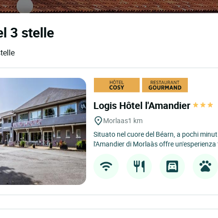
l 3 stelle
telle
Logis Hôtel l'Amandier
Morlaas
1 km
Situato nel cuore del Béarn, a pochi minuti
l'Amandier di Morlaàs offre un'esperienza t