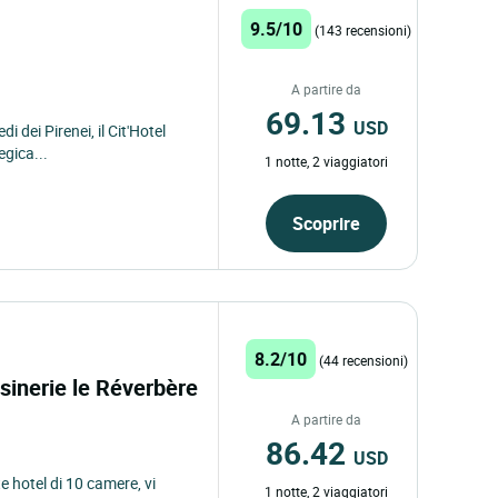
9.5/10
(143 recensioni)
A partire da
69.13
USD
di dei Pirenei, il Cit'Hotel
egica...
1 notte, 2 viaggiatori
Scoprire
8.2/10
(44 recensioni)
uisinerie le Réverbère
A partire da
86.42
USD
e hotel di 10 camere, vi
1 notte, 2 viaggiatori