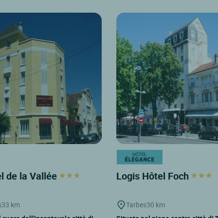
el de la Vallée
Logis Hôtel Foch
s
33 km
Tarbes
30 km