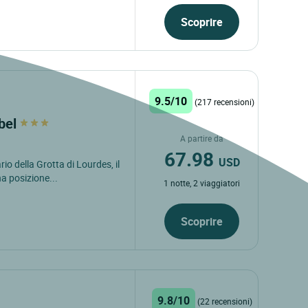
Scoprire
9.5/10
(217 recensioni)
mbel
A partire da
67.98
USD
io della Grotta di Lourdes, il
a posizione...
1 notte, 2 viaggiatori
Scoprire
9.8/10
(22 recensioni)