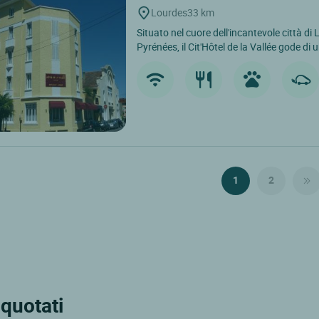
Lourdes
33 km
Situato nel cuore dell'incantevole città di
Pyrénées, il Cit'Hôtel de la Vallée gode di 
1
2
 quotati