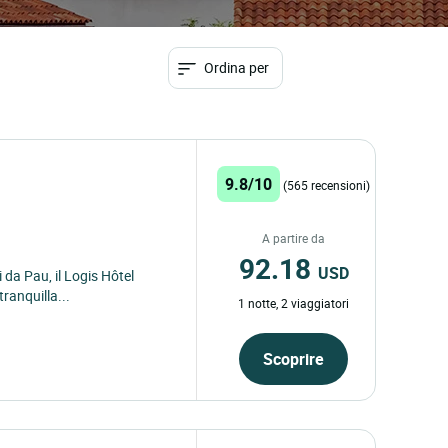
Ordina per
9.8/10
(565 recensioni)
A partire da
92.18
USD
 da Pau, il Logis Hôtel
ranquilla...
1 notte, 2 viaggiatori
Scoprire