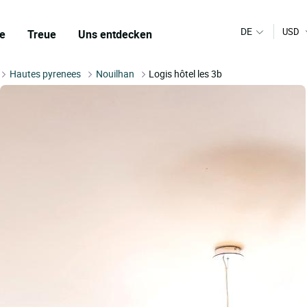
DE
USD
e
Treue
Uns entdecken
Hautes pyrenees
Nouilhan
Logis hôtel les 3b