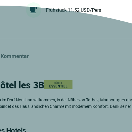
Frühstück 11.52 USD/Pers
Kommentar
ôtel les 3B
hs im Dorf Nouilhan willkommen, in der Nähe von Tarbes, Maubourguet un
erbindet das Haus ländlichen Charme mit modernem Komfort. Dank seiner
es Hotels