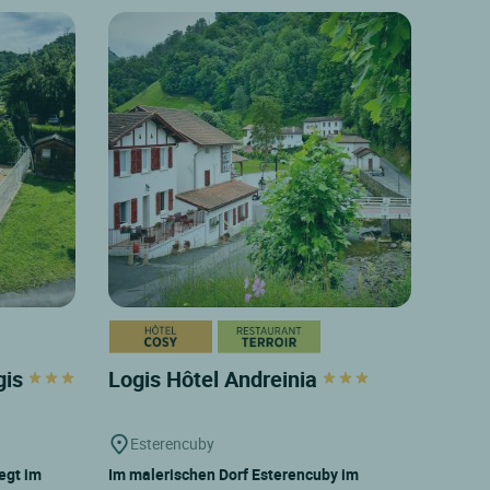
gis
Logis Hôtel Andreinia
Esterencuby
egt im
Im malerischen Dorf Esterencuby im