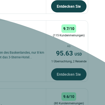
Entdecken Sie
9.7/10
(115 Kundenmeinungen)
Ab
95.63
en des Baskenlandes, nur 8 km
USD
et das 3-Sterne-Hotel...
1 Übernachtung, 2 Reisende
Entdecken Sie
9.6/10
(80 Kundenmeinungen)