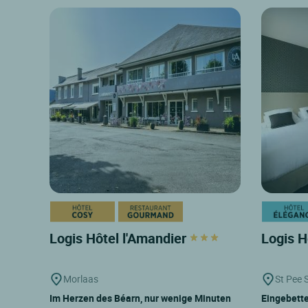
Logis Hôtel l'Amandier
Logis H
Morlaas
St Pee S
Im Herzen des Béarn, nur wenige Minuten
Eingebette