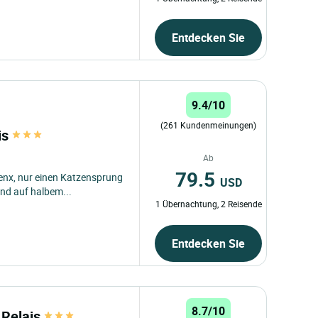
Entdecken Sie
9.4/10
(261 Kundenmeinungen)
is
Ab
79.5
renx, nur einen Katzensprung
USD
und auf halbem...
1 Übernachtung, 2 Reisende
Entdecken Sie
8.7/10
e Relais