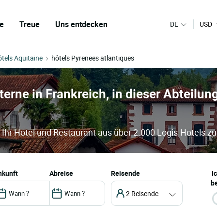
e
Treue
Uns entdecken
DE
USD
ôtels Aquitaine
hôtels Pyrenees atlantiques
sterne in Frankreich, in dieser Abteilun
 Ihr Hotel und Restaurant aus über 2.000 Logis-Hotels zu
ankunft
abreise
Reisende
I
be
2 Reisende