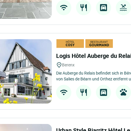
Logis Hôtel Auberge du Rela
Berenx
Die Auberge du Relais befindet sich in Bé
von Salies de Béarn und Orthez entfernt 
Urban Style Biarritz Hôtel L