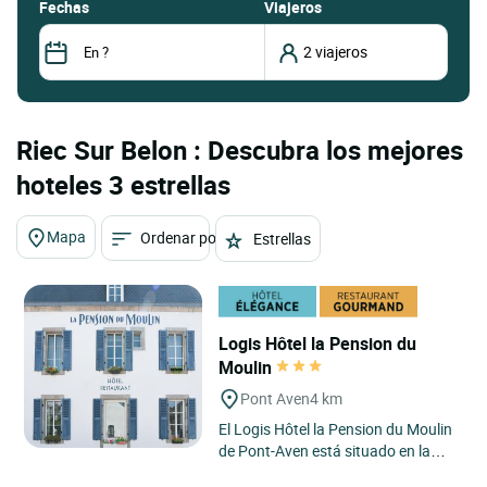
fechas
Viajeros
Riec Sur Belon : Descubra los mejores
hoteles 3 estrellas
Mapa
Ordenar por
Estrellas
Logis Hôtel la Pension du
Moulin
Pont Aven
4 km
El Logis Hôtel la Pension du Moulin
de Pont-Aven está situado en la
pintoresca comuna de Pont-Aven,