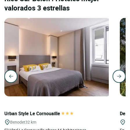
valorados 3 estrellas
Urban Style Le Cornouaille
Deme
Benodet
32 km
La