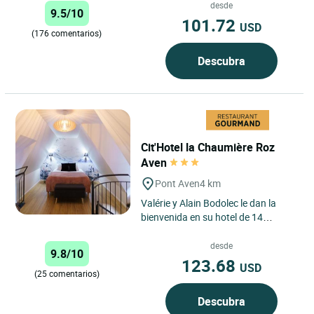
un entorno idílico...
desde
9.5/10
101.72
USD
(176 comentarios)
Descubra
Cit'Hotel la Chaumière Roz
Aven
Pont Aven
4 km
Valérie y Alain Bodolec le dan la
bienvenida en su hotel de 14
habitaciones a orillas del Aven, en el
corazón de la ciudad...
desde
9.8/10
123.68
USD
(25 comentarios)
Descubra