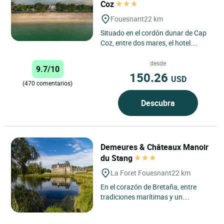
Coz
Fouesnant
22 km
Situado en el cordón dunar de Cap
Coz, entre dos mares, el hotel
restaurante La Pointe es el lugar
ideal para descansar...
desde
9.7/10
150.26
USD
(470 comentarios)
Descubra
Demeures & Châteaux Manoir
du Stang
La Foret Fouesnant
22 km
En el corazón de Bretaña, entre
tradiciones marítimas y un
patrimonio centenario, Demeures &
Châteaux Le Manoir du Stang...