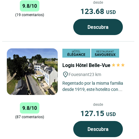
desde
9.8/10
123.68
USD
(19 comentarios)
Descubra
Logis Hôtel Belle-Vue
Fouesnant
23 km
Regentado por la misma familia
desde 1919, este hotelito con
encanto está, por su situación
privilegiada, hecho para disfrutar...
desde
9.8/10
127.15
USD
(87 comentarios)
Descubra