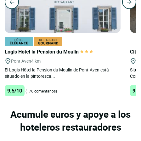
Logis Hôtel la Pension du Moulin
Cit'
Pont Aven
4 km
C
El Logis Hôtel la Pension du Moulin de Pont-Aven está
Situa
situado en la pintoresca...
Conca
9.5/10
9.5
(176 comentarios)
Acumule euros y apoye a los
hoteleros restauradores