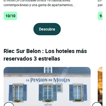
El Hôtel Le Cornouaille ofrece 16 habitaciones
En el
contemporáneas y una gama de apartamentos...
patri
10/10
9.8
Descubra
Riec Sur Belon : Los hoteles más
reservados 3 estrellas