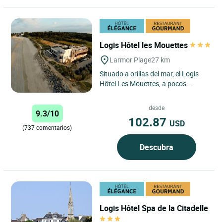
Logis Hôtel les Mouettes
Larmor Plage
27 km
Situado a orillas del mar, el Logis
Hôtel Les Mouettes, a pocos
minutos de Lorient y frente a la isla
de Groix, le da la...
desde
9.3/10
102.87
USD
(737 comentarios)
Descubra
Logis Hôtel Spa de la Citadelle