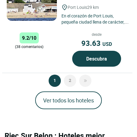
Port Louis
29 km
En el corazón de Port Louis,
pequeña ciudad llena de carácter, el
Hôtel de La Citadelle le da la
bienvenida a dos pasos...
desde
9.2/10
93.63
USD
(38 comentarios)
Descubra
1
2
Ver todos los hoteles
Riec Sur Belon : Hoteles mejor