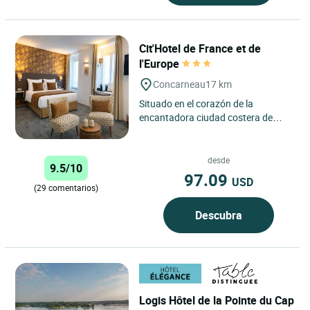
Cit'Hotel de France et de
l'Europe
Concarneau
17 km
Situado en el corazón de la
encantadora ciudad costera de
Concarneau, en Bretaña, el Cit'hôtel
de France et de l'Europe...
desde
9.5/10
97.09
USD
(29 comentarios)
Descubra
Logis Hôtel de la Pointe du Cap