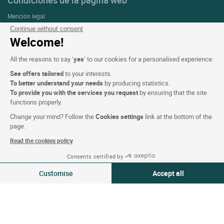
Condiciones de la página web
Mención legal
Continue without consent
Protección de datos personales (RGPD)
Welcome!
Configuración de las cookies
All the reasons to say ‘
yes
’ to our cookies for a personalised experience:
CGV
See offers tailored
to your interests.
Asistencia
To better understand your needs
by producing statistics.
Mapa del sitio
To provide you with the services you request
by ensuring that the site
functions properly.
Créditos
Change your mind? Follow the
Cookies settings
link at the bottom of the
fotografías
page.
Read the cookies policy
Síguenos
Consents certified by
08-09 Ago 2026
Modificar
Customise
Accept all
2 viajeros | 1 habitación
Consent Management Platform: Personalize Your Options
Axeptio consent
Our platform empowers you to tailor and manage your privacy settings,
Logis copyright © 2026 Reservados todos los derechos realizado por
SIWAY