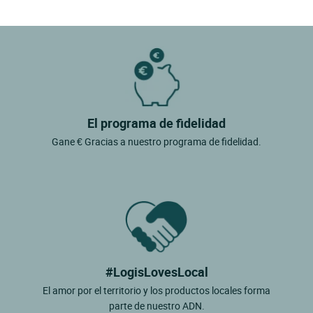
El programa de fidelidad
Gane € Gracias a nuestro programa de fidelidad.
#LogisLovesLocal
El amor por el territorio y los productos locales forma
parte de nuestro ADN.