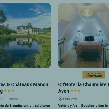
es & Châteaux Manoir
Cit'Hotel la Chaumière
ng
Aven
t Fouesnant
Pont Aven
zón de Bretaña, entre tradiciones
Valérie y Alain Bodolec le dan la