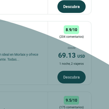
Descubra
8.9/10
(204 comentarios)
desde
69.13
 ideal en Morlaix y ofrece
USD
ante. Todas...
1 noche, 2 viajeros
Descubra
9.5/10
(175 comentarios)