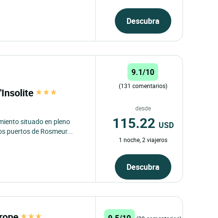
Descubra
9.1/10
(131 comentarios)
'Insolite
desde
115.22
miento situado en pleno
USD
os puertos de Rosmeur...
1 noche, 2 viajeros
Descubra
urope
9.5/10