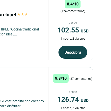
8.4/10
(124 comentarios)
Archipel
desde
102.55
HIPEL “Cocina tradicional
USD
ón ideal,...
1 noche, 2 viajeros
Descubra
9.8/10
(87 comentarios)
desde
126.74
USD
9, este hotelito con encanto
para disfrutar...
1 noche, 2 viajeros