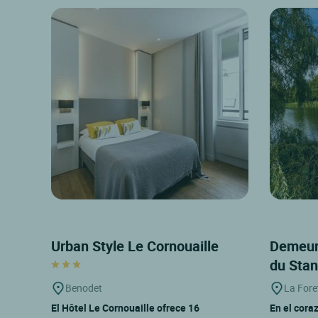
Urban Style Le Cornouaille
Demeur
du Sta
Benodet
La Fore
El Hôtel Le Cornouaille ofrece 16
En el cora