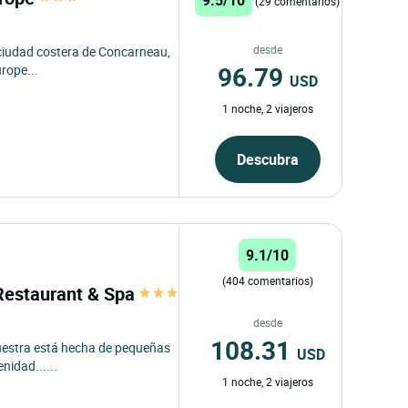
(29 comentarios)
desde
 ciudad costera de Concarneau,
96.79
urope...
USD
1 noche, 2 viajeros
Descubra
9.1/10
(404 comentarios)
 Restaurant & Spa
desde
108.31
nuestra está hecha de pequeñas
USD
nidad......
1 noche, 2 viajeros