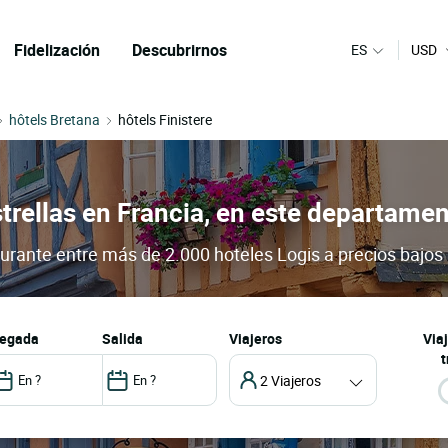
Fidelización
Descubrirnos
ES
USD
hôtels Bretana
hôtels Finistere
trellas en Francia, en este departamen
taurante entre más de 2.000 hoteles Logis a precios bajos
llegada
salida
Viajeros
Via
t
2 Viajeros