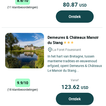
8.6/10
80.87
USD
(11 klantbeoordelingen)
Ontdek
Demeures & Châteaux Manoir
du Stang
La Foret Fouesnant
In het hart van Bretagne, tussen
maritieme tradities en eeuwenoud
erfgoed, opent Demeures & Châteaux
Le Manoir du Stang...
Vanaf
9.9/10
123.62
USD
(18 klantbeoordelingen)
Ontdek