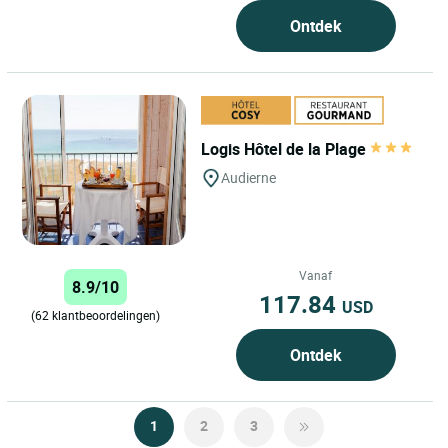
Ontdek
Logis Hôtel de la Plage
Audierne
Vanaf
8.9/10
117.84
USD
(62 klantbeoordelingen)
Ontdek
1
2
3