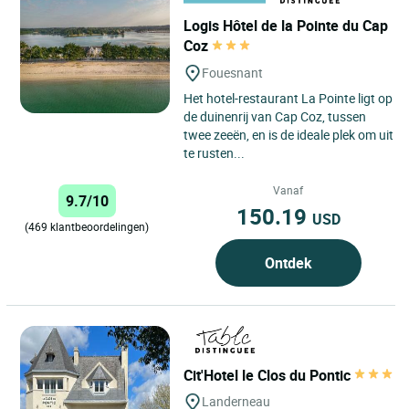
Logis Hôtel de la Pointe du Cap
Coz
Fouesnant
Het hotel-restaurant La Pointe ligt op
de duinenrij van Cap Coz, tussen
twee zeeën, en is de ideale plek om uit
te rusten...
Vanaf
9.7/10
150.19
USD
(469 klantbeoordelingen)
Ontdek
Cit'Hotel le Clos du Pontic
Landerneau