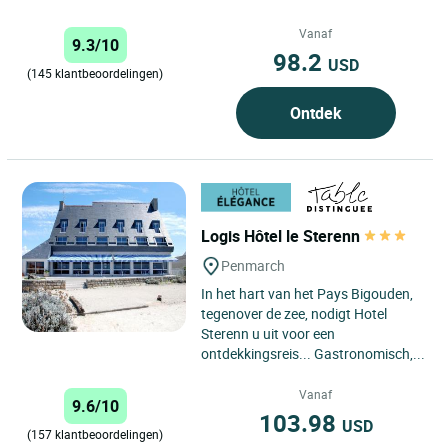
Vanaf
9.3/10
98.2
USD
(145 klantbeoordelingen)
Ontdek
Logis Hôtel le Sterenn
Penmarch
In het hart van het Pays Bigouden,
tegenover de zee, nodigt Hotel
Sterenn u uit voor een
ontdekkingsreis... Gastronomisch,...
Vanaf
9.6/10
103.98
USD
(157 klantbeoordelingen)