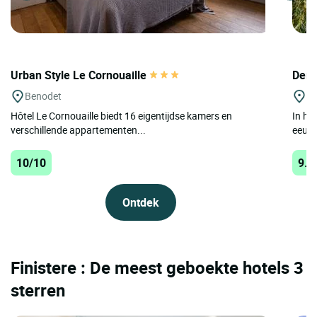
Urban Style Le Cornouaille
Deme
Benodet
La
Hôtel Le Cornouaille biedt 16 eigentijdse kamers en
In he
verschillende appartementen...
eeuwe
10/10
9.9
Ontdek
Finistere : De meest geboekte hotels 3
sterren