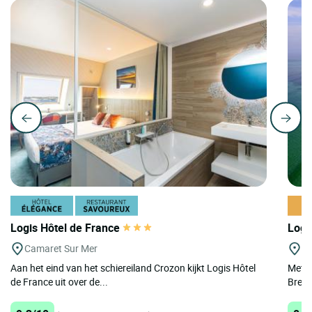
Logis Hôtel de France
Logi
Camaret Sur Mer
Po
Aan het eind van het schiereiland Crozon kijkt Logis Hôtel
Met d
de France uit over de...
Breiz