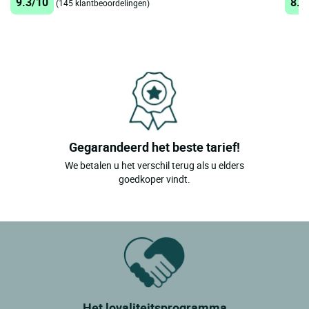
9.3/10
8.2
(145 klantbeoordelingen)
Gegarandeerd het beste tarief!
We betalen u het verschil terug als u elders
goedkoper vindt.
Het loyaliteitsprogramma