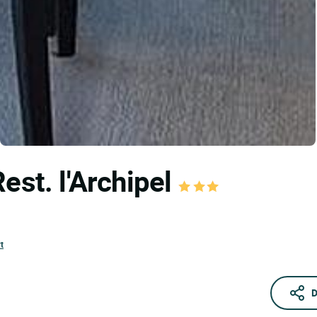
est. l'Archipel
t
D