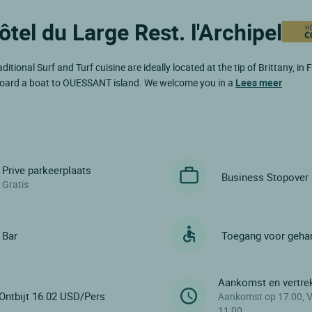
ôtel du Large Rest. l'Archipel
nal Surf and Turf cuisine are ideally located at the tip of Brittany, in Fi
n board a boat to OUESSANT island. We welcome you in a
Lees meer
Prive parkeerplaats
Business Stopover
Gratis
Bar
Toegang voor geha
Aankomst en vertre
Ontbijt 16.02 USD/Pers
Aankomst op 17:00, V
11:00