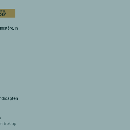
nistère, in
ndicapten
k
ertrek op