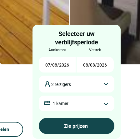
Selecteer uw
verblijfsperiode
aankomst
vertrek
2 reizigers
1 kamer
elen