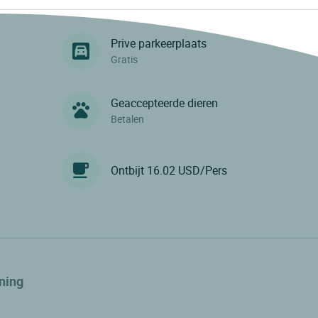
Prive parkeerplaats
Gratis
Geaccepteerde dieren
Betalen
Ontbijt 16.02 USD/Pers
ning