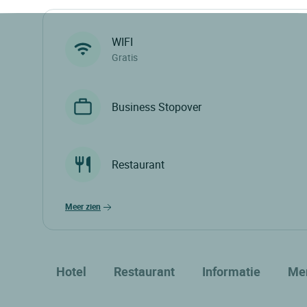
WIFI
Gratis
Business Stopover
Restaurant
meer zien
Hotel
Restaurant
Informatie
Me