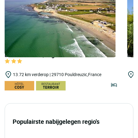
LOGIS HOTELS | Logis Hôtel Breiz-Armor
LOG
13.72 km verderop | 29710 Pouldreuzic,France
1
Populairste nabijgelegen regio's