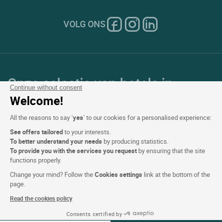
VOLG ONS
Onze selectie van hotels in
Continue without consent
Frankrijk en Europa
Welcome!
All the reasons to say ‘
yes
’ to our cookies for a personalised experience:
Top Landen
See offers tailored
to your interests.
To better understand your needs
by producing statistics.
Topregio's
To provide you with the services you request
by ensuring that the site
functions properly.
Top Steden
Change your mind? Follow the
Cookies settings
link at the bottom of the
page.
Top Hotels
Read the cookies policy
Consents certified by