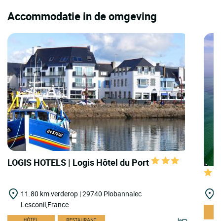
Accommodatie in de omgeving
LOGIS HOTELS | Logis Hôtel du Port
LOGI
11.80 km verderop | 29740 Plobannalec
1
Lesconil,France