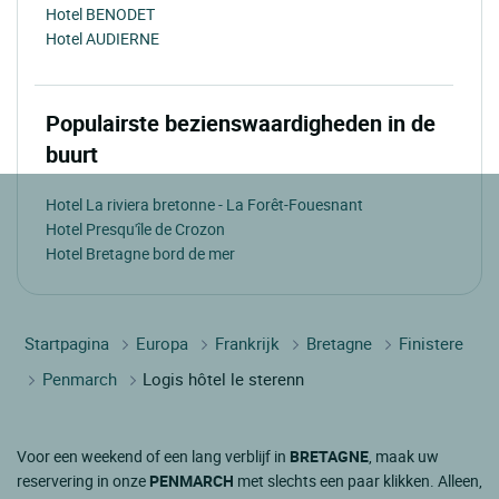
Hotel BENODET
Hotel AUDIERNE
Populairste bezienswaardigheden in de
buurt
Hotel La riviera bretonne - La Forêt-Fouesnant
Hotel Presqu'île de Crozon
Hotel Bretagne bord de mer
Startpagina
Europa
Frankrijk
Bretagne
Finistere
Penmarch
Logis hôtel le sterenn
Voor een weekend of een lang verblijf in
BRETAGNE
, maak uw
reservering in onze
PENMARCH
met slechts een paar klikken. Alleen,