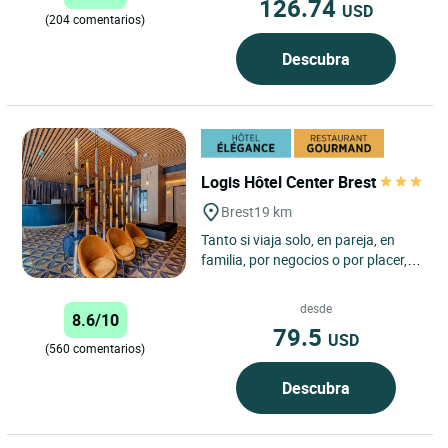
126.74
USD
(204 comentarios)
Descubra
Logis Hôtel Center Brest
Brest
19 km
Tanto si viaja solo, en pareja, en
familia, por negocios o por placer,
nuestro establecimiento le ofrece
servicios de calidad...
desde
8.6/10
79.5
USD
(560 comentarios)
Descubra