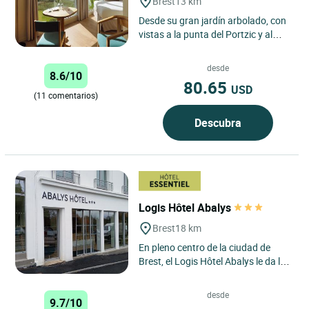
Brest
13 km
Desde su gran jardín arbolado, con
vistas a la punta del Portzic y al
puerto de Brest, y con vistas al mar,
Logis Hôtel...
desde
8.6/10
80.65
USD
(11 comentarios)
Descubra
Logis Hôtel Abalys
Brest
18 km
En pleno centro de la ciudad de
Brest, el Logis Hôtel Abalys le da la
bienvenida a 200 metros de la
estación de tren, cerca...
desde
9.7/10