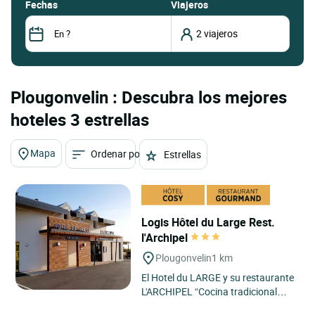
fechas
Viajeros
Plougonvelin : Descubra los mejores
hoteles 3 estrellas
Mapa
Ordenar por
Estrellas
Logis Hôtel du Large Rest.
l'Archipel
Plougonvelin
1 km
El Hotel du LARGE y su restaurante
L'ARCHIPEL “Cocina tradicional
Tierra y Mar” se encuentran en una