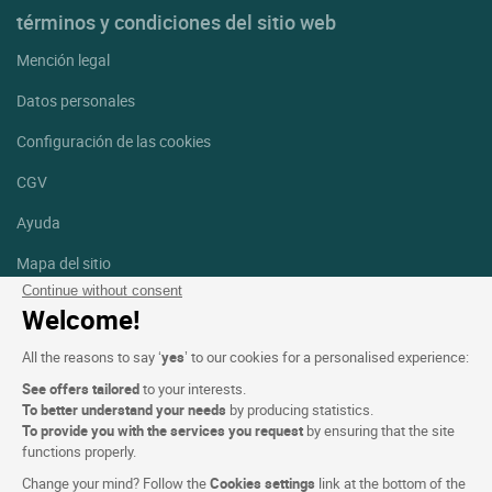
términos y condiciones del sitio web
Mención legal
Datos personales
Configuración de las cookies
CGV
Ayuda
Mapa del sitio
Continue without consent
Créditos
Welcome!
fotografías
All the reasons to say ‘
yes
’ to our cookies for a personalised experience:
Síguenos
See offers tailored
to your interests.
Facebook
Instagram
To better understand your needs
by producing statistics.
To provide you with the services you request
by ensuring that the site
functions properly.
Linkedin
Change your mind? Follow the
Cookies settings
link at the bottom of the