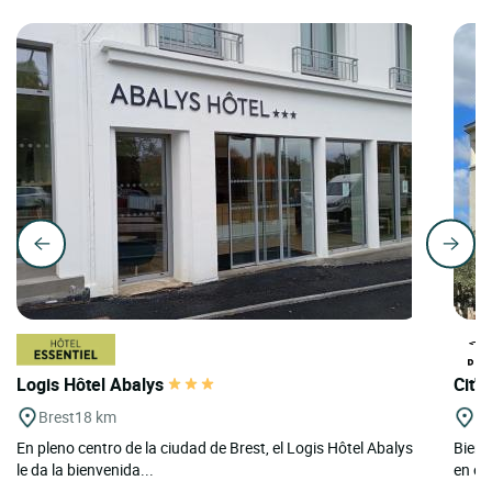
Logis Hôtel Abalys
Cit'H
Brest
18 km
La
En pleno centro de la ciudad de Brest, el Logis Hôtel Abalys
Bienv
le da la bienvenida...
en el 