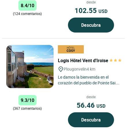
ubicación ideal,...
desde
8.4/10
102.55
USD
(124 comentarios)
Descubra
Logis Hôtel Vent d'Iroise
Plougonvelin
4 km
Le damos la bienvenida en el
corazón del pueblo de Pointe Saint
Mathieu. Compuesto por 7 casas, el
hotel ofrece habitaciones...
desde
9.3/10
56.46
USD
(367 comentarios)
Descubra