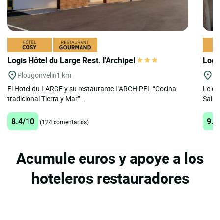
Logis Hôtel du Large Rest. l'Archipel
Logi
Plougonvelin
1 km
Pl
El Hotel du LARGE y su restaurante L'ARCHIPEL “Cocina
Le da
tradicional Tierra y Mar”...
Saint
8.4/10
9.3
(124 comentarios)
Acumule euros y apoye a los
hoteleros restauradores