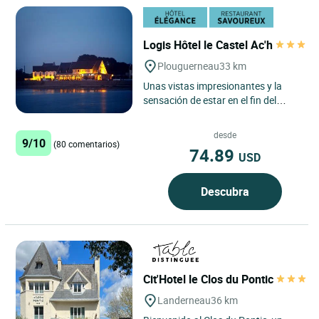
Logis Hôtel le Castel Ac'h
Plouguerneau
33 km
Unas vistas impresionantes y la
sensación de estar en el fin del
mundo son las señas de identidad
de este establecimiento...
desde
9/10
(80 comentarios)
74.89
USD
Descubra
Cit'Hotel le Clos du Pontic
Landerneau
36 km