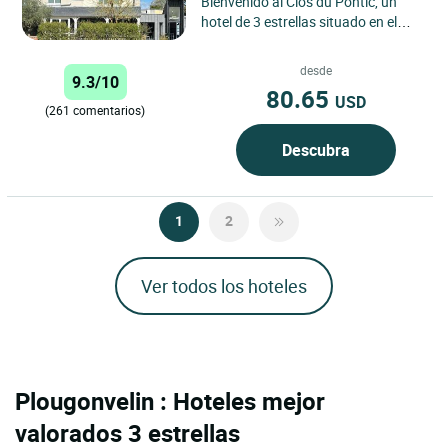
Bienvenido al Clos du Pontic, un
hotel de 3 estrellas situado en el
corazón del centro histórico de
Landerneau, famoso...
desde
9.3/10
80.65
USD
(261 comentarios)
Descubra
1
2
Ver todos los hoteles
Plougonvelin : Hoteles mejor
valorados 3 estrellas