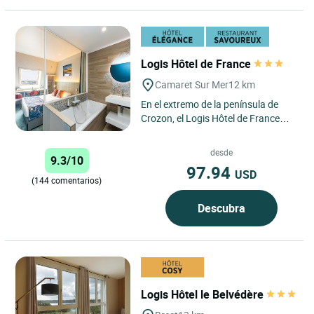
Logis Hôtel de France
Camaret Sur Mer
12 km
En el extremo de la península de
Crozon, el Logis Hôtel de France
domina el puerto de Camaret y
ofrece el punto de partida...
desde
9.3/10
97.94
USD
(144 comentarios)
Descubra
Logis Hôtel le Belvédère