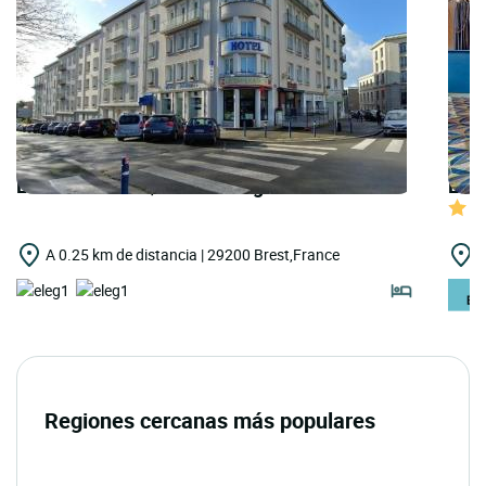
LOGIS HOTELS | Cit'Hotel Agena
LOGI
A 0.25 km de distancia | 29200 Brest,France
A
Regiones cercanas más populares