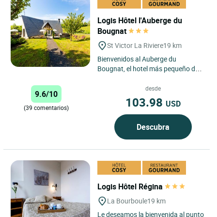
Logis Hôtel l'Auberge du
Bougnat
St Victor La Riviere
19 km
Bienvenidos al Auberge du
Bougnat, el hotel más pequeño del
Massif du Sancy, en Saint Victor La
Rivière, situado a 5 min....
desde
9.6/10
103.98
USD
(39 comentarios)
Descubra
Logis Hôtel Régina
La Bourboule
19 km
Le deseamos la bienvenida al punto