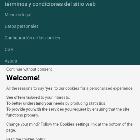
términos y condiciones del sitio web
Mención legal
Datos personales
Configuración de las cookies
CGV
Ayuda
Continue without consent
Mapa del sitio
Welcome!
Créditos
All the reasons to say ‘
yes
’ to our cookies for a personalised experience:
fotografías
See offers tailored
to your interests.
Síguenos
To better understand your needs
by producing statistics.
To provide you with the services you request
by ensuring that the site
Facebook
Instagram
functions properly.
Change your mind? Follow the
Cookies settings
link at the bottom of the
Linkedin
page.
Read the cookies policy