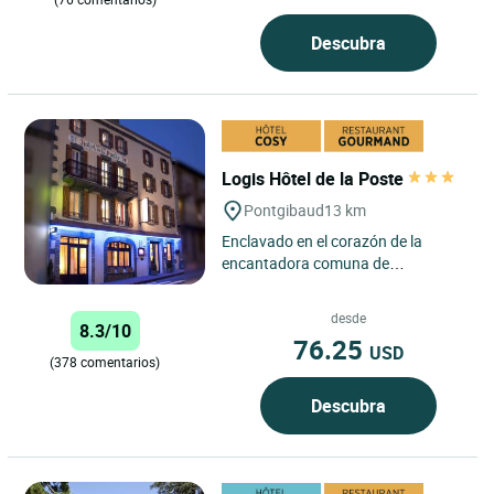
Descubra
Logis Hôtel de la Poste
Pontgibaud
13 km
Enclavado en el corazón de la
encantadora comuna de
Pontgibaud, el Logis Hôtel de la
Poste ofrece a los viajeros una
desde
8.3/10
auténtica...
76.25
USD
(378 comentarios)
Descubra