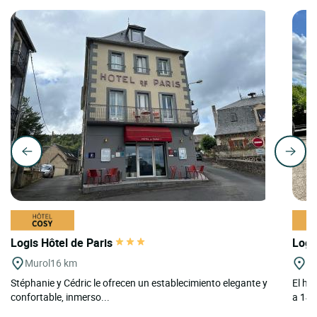
Logis Hôtel de Paris
Logi
Murol
16 km
Ch
Stéphanie y Cédric le ofrecen un establecimiento elegante y
El ho
confortable, inmerso...
a 14 