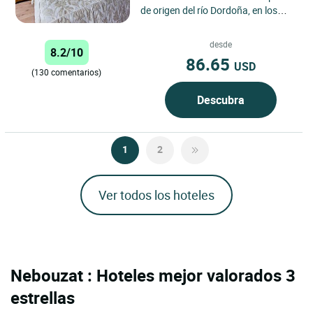
de origen del río Dordoña, en los
confines del macizo de los Monts-
Dore, protegido en...
desde
8.2/10
86.65
USD
(130 comentarios)
Descubra
1
2
Ver todos los hoteles
Nebouzat : Hoteles mejor valorados 3
estrellas