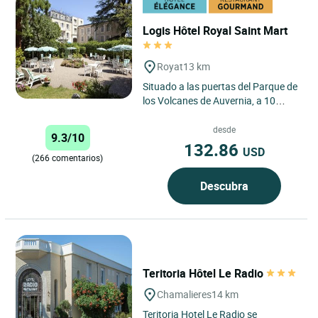
Logis Hôtel Royal Saint Mart
Royat
13 km
Situado a las puertas del Parque de
los Volcanes de Auvernia, a 10
minutos de Puy de Dôme, a 15
minutos de Vulcania y a...
desde
9.3/10
132.86
USD
(266 comentarios)
Descubra
Teritoria Hôtel Le Radio
Chamalieres
14 km
Teritoria Hotel Le Radio se