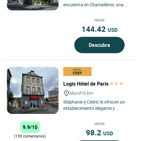
encuentra en Chamalières, una
elegante ciudad termal junto a
Clermont-Ferrand, en el corazón...
desde
144.42
USD
Descubra
Logis Hôtel de Paris
Murol
16 km
Stéphanie y Cédric le ofrecen un
establecimiento elegante y
confortable, inmerso en un entorno
natural a 850 m de altitud. ...
desde
9.9/10
98.2
USD
(159 comentarios)