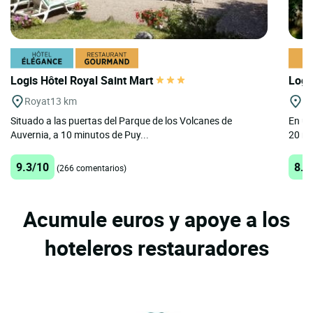
Logis Hôtel Royal Saint Mart
Logi
Royat
13 km
Vo
Situado a las puertas del Parque de los Volcanes de
En un
Auvernia, a 10 minutos de Puy...
20 mi
9.3/10
8.5
(266 comentarios)
Acumule euros y apoye a los
hoteleros restauradores