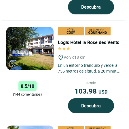
Descubra
Logis Hôtel la Rose des Vents
Volvic
18 km
En un entorno tranquilo y verde, a
755 metros de altitud, a 20 minutos
de Clermont-Ferrand o del Puy de
Dôme y a 15 minutos...
desde
8.5/10
103.98
USD
(144 comentarios)
Descubra