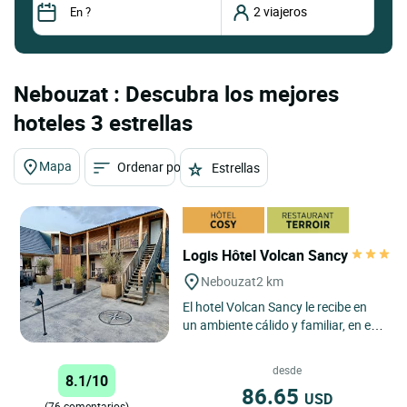
Nebouzat : Descubra los mejores
hoteles 3 estrellas
Mapa
Ordenar por
Estrellas
Logis Hôtel Volcan Sancy
Nebouzat
2 km
El hotel Volcan Sancy le recibe en
un ambiente cálido y familiar, en el
corazón del parque regional de los
volcanes de...
desde
8.1/10
86.65
USD
(76 comentarios)