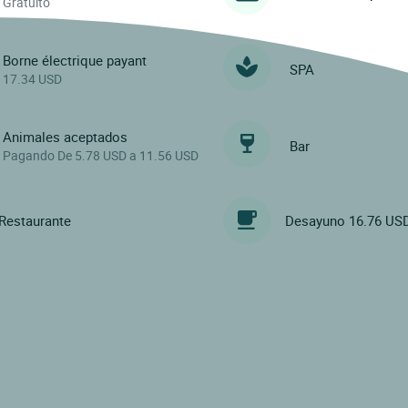
Gratuito
Borne électrique payant
SPA
17.34 USD
Animales aceptados
Bar
Pagando De 5.78 USD a 11.56 USD
Restaurante
Desayuno 16.76 US