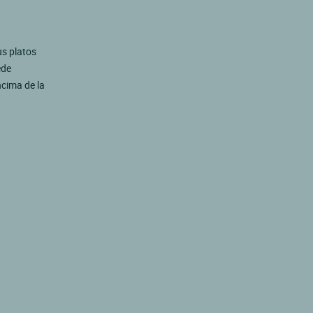
us platos
ede
ncima de la