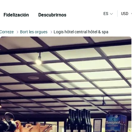
ES
USD
Fidelización
Descubrirnos
Correze
Bort les orgues
Logis hôtel central hôtel & spa