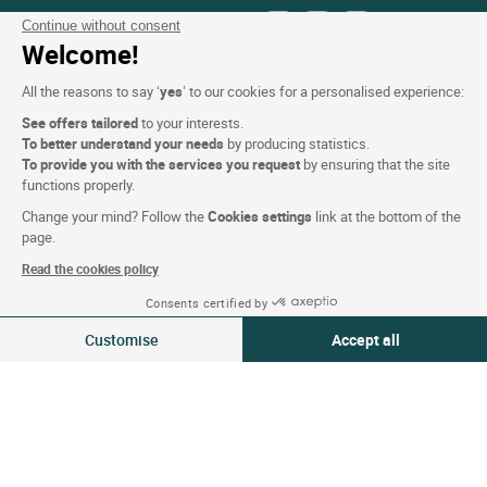
FOLGEN SIE UNS
Continue without consent
Welcome!
All the reasons to say ‘
yes
’ to our cookies for a personalised experience:
See offers tailored
to your interests.
To better understand your needs
by producing statistics.
Unsere Auswahl an Hotels in
To provide you with the services you request
by ensuring that the site
functions properly.
Frankreich und Europa
Change your mind? Follow the
Cookies settings
link at the bottom of the
page.
Top Länder
Read the cookies policy
Top Regionen
Consents certified by
Verfügbarkeiten ansehen
Customise
Accept all
Top Städte
Consent Management Platform: Personalize Your Options
Axeptio consent
Top Hotels
Our platform empowers you to tailor and manage your privacy settings,
Logis copyright © 2026 Alle Rechte vorbehalten realisiert von
SIWAY