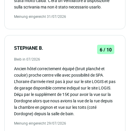
stata molto calda. C'era un ventilatore a disposizione
sulla scrivania ma non è stato necessario usarlo.
Meinung eingereicht 31/07/2026
STEPHANE B.
6 / 10
Bleib in 07/2026
Ancien hôtel correctement équipé (bruit planché et
couloir) proche centre ville avec possibilité de SPA.
L'horaire d'arrivée n'est pas à jour sur le site LOGIS et pas
de garage disponible comme indiqué sur le site LOGIS.
Déçu par le supplément de 15€ pour avoir la vue sur la
Dordogne alors que nous avions la vue de la rue depuis
la chambre en pignon et vue sur les toits (coté
Dordogne) depuis la salle de bain.
Meinung eingereicht 29/07/2026