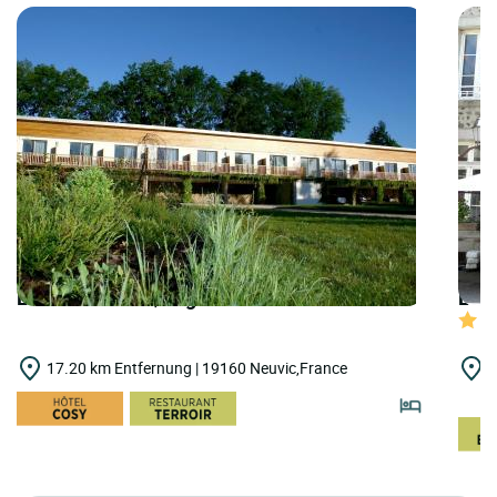
LOGIS HOTELS | Logis Hôtel du Lac
LOGI
17.20 km Entfernung | 19160 Neuvic,France
1
M