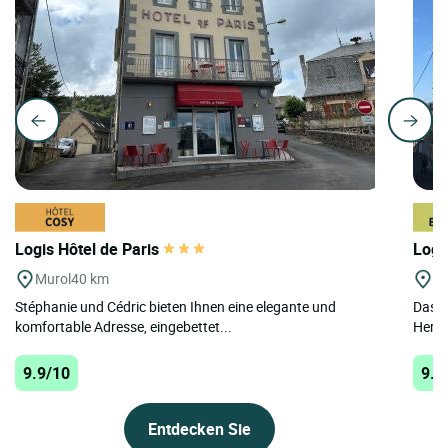
Logis Hôtel de Paris
Logi
Murol
40 km
Al
Stéphanie und Cédric bieten Ihnen eine elegante und
Das L
komfortable Adresse, eingebettet...
Herze
9.9/10
9.7
Entdecken Sie