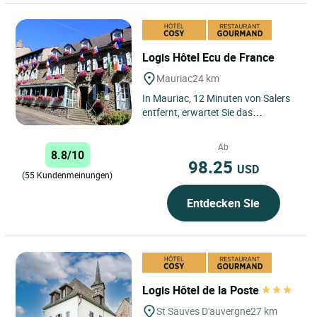
Logis Hôtel Ecu de France
Mauriac
24 km
In Mauriac, 12 Minuten von Salers
entfernt, erwartet Sie das
Hotelrestaurant L’Ecu de France in
einer ehemaligen Poststation,...
Ab
8.8/10
98.25
USD
(55 Kundenmeinungen)
Entdecken Sie
Logis Hôtel de la Poste
St Sauves D'auvergne
27 km