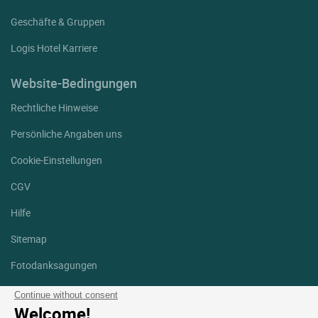
Geschäfte & Gruppen
Logis Hotel Karriere
Website-Bedingungen
Rechtliche Hinweise
Persönliche Angaben uns
Cookie-Einstellungen
CGV
Hilfe
Sitemap
Fotodanksagungen
Folgen Sie uns
Continue without consent
Welcome!
Facebook
Instagram