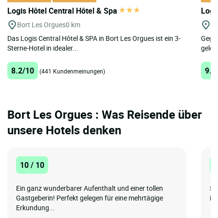
Logis Hôtel Central Hôtel & Spa
Logi
Bort Les Orgues
0 km
Ne
Das Logis Central Hôtel & SPA in Bort Les Orgues ist ein 3-
Gegen
Sterne-Hotel in idealer...
geleg
8.2/10
9.2
(441 Kundenmeinungen)
Bort Les Orgues : Was Reisende über
unsere Hotels denken
10 / 10
1
Ein ganz wunderbarer Aufenthalt und einer tollen
Se
Gastgeberin! Perfekt gelegen für eine mehrtägige
im
Erkundung...