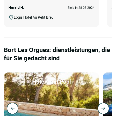
Harald H.
An
Bleib in 28-08-2024
Logis Hôtel Au Petit Breuil
Bort Les Orgues: dienstleistungen, die
für Sie gedacht sind
Hotels mit Pool