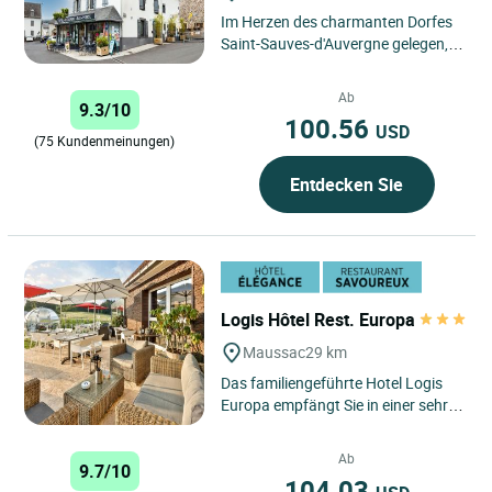
Im Herzen des charmanten Dorfes
Saint-Sauves-d'Auvergne gelegen,
nur wenige Minuten von den
berühmten Kurorten La
Ab
9.3/10
Bourboule...
100.56
USD
(75 Kundenmeinungen)
Entdecken Sie
Logis Hôtel Rest. Europa
Maussac
29 km
Das familiengeführte Hotel Logis
Europa empfängt Sie in einer sehr
schönen grünen Umgebung am
Rande des Naturparks
Ab
9.7/10
Millevaches....
104.03