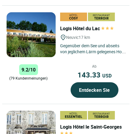
Logis Hôtel du Lac
Neuvic
17 km
Gegenüber dem See und abseits
von jeglichem Lärm gelegenes Hotel
in einer grünen Umgebung, die sich
für Erholung und...
Ab
9.2/10
143.33
USD
(79 Kundenmeinungen)
Entdecken Sie
Logis Hôtel le Saint-Georges