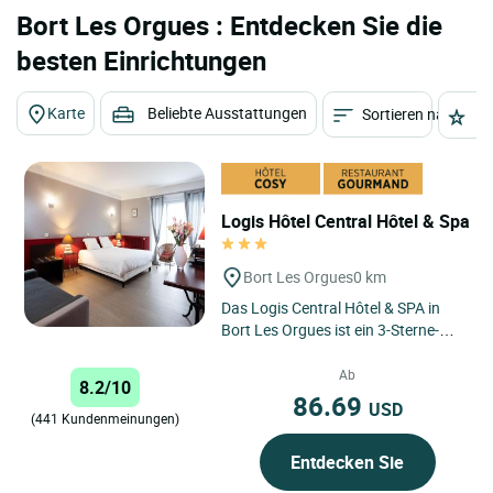
Bort Les Orgues : Entdecken Sie die
besten Einrichtungen
Karte
Beliebte Ausstattungen
Sortieren nach
St
Logis Hôtel Central Hôtel & Spa
Bort Les Orgues
0 km
Das Logis Central Hôtel & SPA in
Bort Les Orgues ist ein 3-Sterne-
Hotel in idealer Lage im Herzen des
Cantal, am Ufer der...
Ab
8.2/10
86.69
USD
(441 Kundenmeinungen)
Entdecken Sie