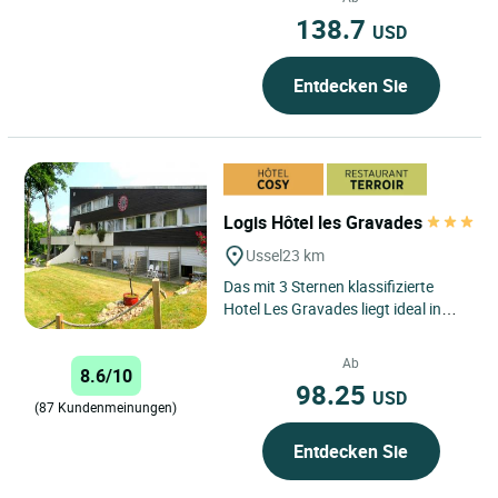
138.7
USD
Entdecken Sie
Logis Hôtel les Gravades
Ussel
23 km
Das mit 3 Sternen klassifizierte
Hotel Les Gravades liegt ideal in
Ussel, im Herzen von Haute-
Corrèze, in einer natürlichen...
Ab
8.6/10
98.25
USD
(87 Kundenmeinungen)
Entdecken Sie