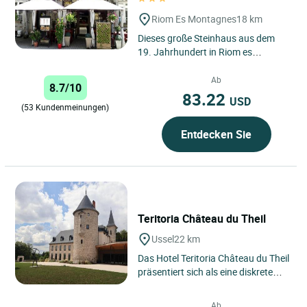
Riom Es Montagnes
18 km
Dieses große Steinhaus aus dem
19. Jahrhundert in Riom es
Montagnes liegt im Herzen der
herrlichen Region Auvergne und
Ab
8.7/10
bietet...
83.22
USD
(53 Kundenmeinungen)
Entdecken Sie
Teritoria Château du Theil
Ussel
22 km
Das Hotel Teritoria Château du Theil
präsentiert sich als eine diskrete
Adresse im Herzen von Ussel in der
Corrèze, wo...
Ab