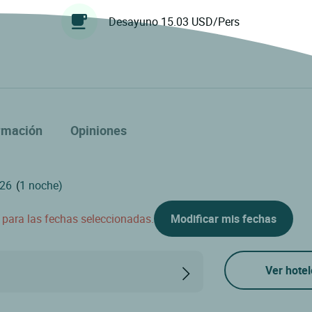
Desayuno 15.03 USD/Pers
rmación
Opiniones
(
1 noche)
d para las fechas seleccionadas.
Modificar mis fechas
Ver hotel