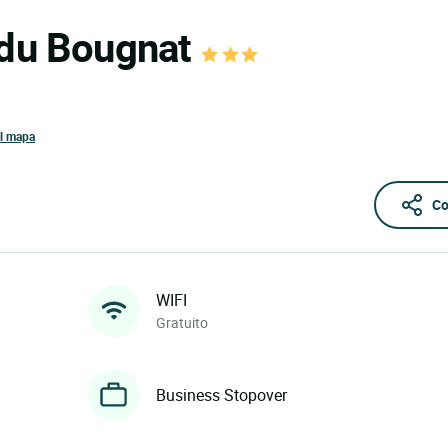
 du Bougnat
el mapa
Co
WIFI
Gratuito
Business Stopover