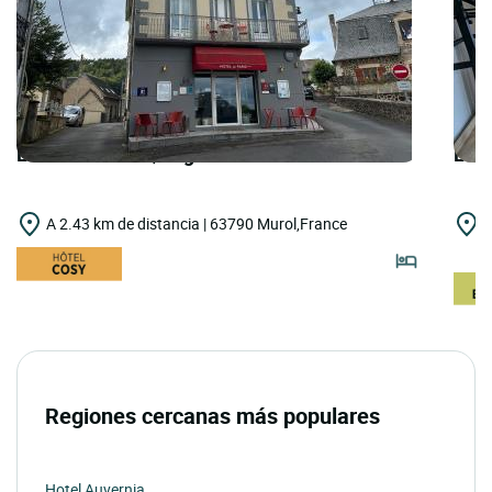
LOGIS HOTELS | Logis Hôtel de Paris
LOGI
A 2.43 km de distancia | 63790 Murol,France
A
L
Regiones cercanas más populares
Hotel Auvernia