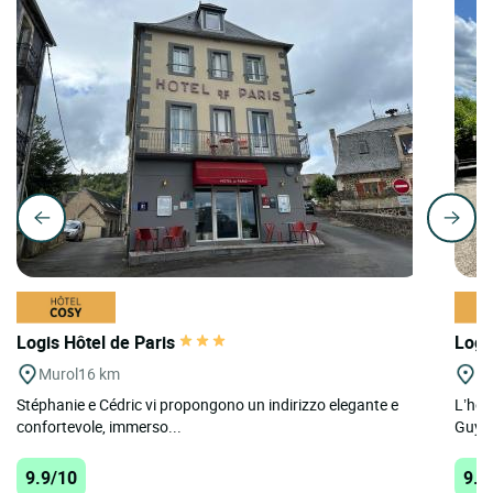
Logis Hôtel de Paris
Logi
Murol
16 km
Ch
Stéphanie e Cédric vi propongono un indirizzo elegante e
L’hot
confortevole, immerso...
Guyon
9.9/10
9.7