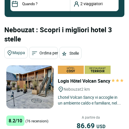
Nebouzat : Scopri i migliori hotel 3
stelle
Mappa
Ordina per
Stelle
Logis Hôtel Volcan Sancy
Nebouzat
2 km
L'hotel Volcan Sancy vi accoglie in
un ambiente caldo e familiare, nel
cuore del Parco Regionale dei
Vulcani d’Auvergne...
A partire da
8.2/10
(76 recensioni)
86.69
USD