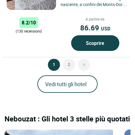
nascente, a confini dei Monts-Dore,
nel Parco Regionale dei Vulcani
d'Auvergne, a un'ora...
A partire da
8.2/10
86.69
USD
(130 recensioni)
Scoprire
1
2
Vedi tutti gli hotel
Nebouzat : Gli hotel 3 stelle più quotati