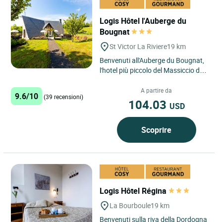
Logis Hôtel l'Auberge du
Bougnat
St Victor La Riviere
19 km
Benvenuti all'Auberge du Bougnat,
l'hotel più piccolo del Massiccio del
Sancy, a Saint Victor La Rivière
situato a 5 minuti...
A partire da
9.6/10
(39 recensioni)
104.03
USD
Scoprire
Logis Hôtel Régina
La Bourboule
19 km
Benvenuti sulla riva della Dordogna