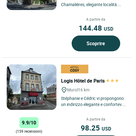
Chamalières, elegante località
termale alle porte di Clermont-
Ferrand, nel cuore del...
A partire da
144.48
USD
Scoprire
Logis Hôtel de Paris
Murol
16 km
Stéphanie e Cédric vi propongono
un indirizzo elegante e confortevole,
immerso in un ambiente naturale a
850 m di altitudine. ...
A partire da
9.9/10
98.25
USD
(159 recensioni)