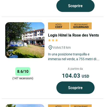
Scoprire
Logis Hôtel la Rose des Vents
Volvic
18 km
In una posizione tranquilla e
immersa nel verde, a 755 metri di
altitudine, a 20 minuti da Clermont-
Ferrand o dal Puy de...
A partire da
8.6/10
104.03
USD
(147 recensioni)
Scoprire