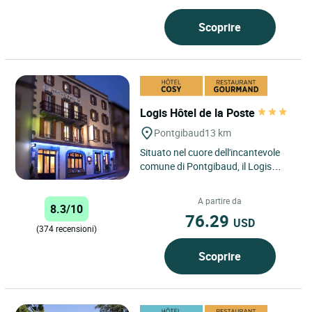
Scoprire
Logis Hôtel de la Poste
Pontgibaud
13 km
Situato nel cuore dell'incantevole
comune di Pontgibaud, il Logis
Hôtel de la Poste offre ai viaggiatori
un'autentica fuga...
A partire da
8.3/10
76.29
USD
(374 recensioni)
Scoprire