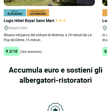
Logis Hôtel Royal Saint Mart
Logi
Royat
13 km
Vo
Situato nel parco dei Vulcani di Alvernia, a 10 minuti da Le-
In un
Puy-de-Dôme, 15 minuti...
di alt
9.3/10
8.6
(264 recensioni)
Accumula euro e sostieni gli
albergatori-ristoratori