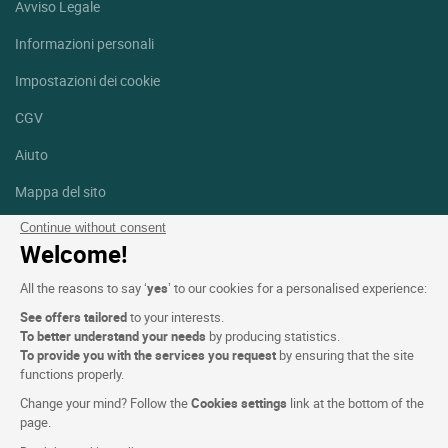
Avviso Legale
Informazioni personali
Impostazioni dei cookie
CGV
Aiuto
Mappa del sito
Crediti fotografici
Continue without consent
Welcome!
Seguici
All the reasons to say ‘
yes
’ to our cookies for a personalised experience:
Facebook
Instagram
See offers tailored
to your interests.
To better understand your needs
by producing statistics.
Linkedin
To provide you with the services you request
by ensuring that the site
functions properly.
Change your mind? Follow the
Cookies settings
link at the bottom of the
page.