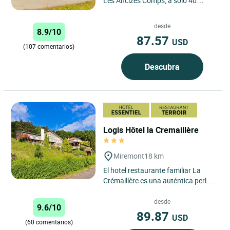
Les Ancizes Comps, a solo 40
minutos de Clermont-Ferrand, es un
destino ideal para...
desde
8.9/10
87.57
USD
(107 comentarios)
Descubra
Logis Hôtel la Cremaillère
Miremont
18 km
El hotel restaurante familiar La
Crémaillère es una auténtica perla
situada en el valle clasificado
Natura 2000, en el...
desde
9.6/10
89.87
USD
(60 comentarios)