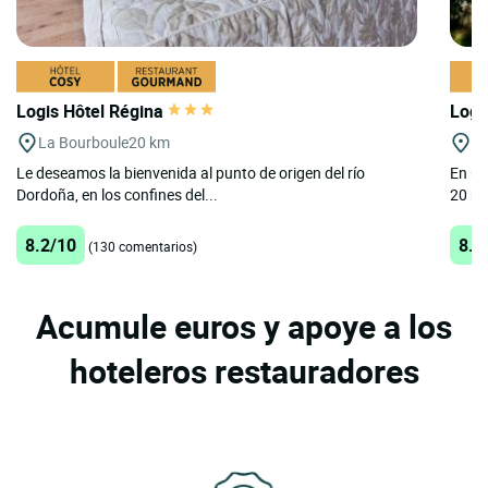
Logis Hôtel Régina
Logi
La Bourboule
20 km
Vo
Le deseamos la bienvenida al punto de origen del río
En un
Dordoña, en los confines del...
20 mi
8.2/10
8.5
(130 comentarios)
Acumule euros y apoye a los
hoteleros restauradores