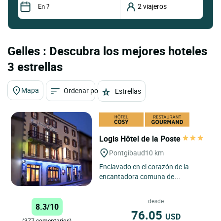
Gelles : Descubra los mejores hoteles
3 estrellas
Mapa
Ordenar por
Estrellas
Logis Hôtel de la Poste
Pontgibaud
10 km
Enclavado en el corazón de la
encantadora comuna de
Pontgibaud, el Logis Hôtel de la
Poste ofrece a los viajeros una
desde
8.3/10
auténtica...
76.05
USD
(377 comentarios)