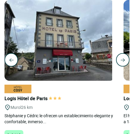
Logis Hôtel de Paris
Logi
Murol
26 km
Ch
Stéphanie y Cédric le ofrecen un establecimiento elegante y
El ho
confortable, inmerso...
a 14 