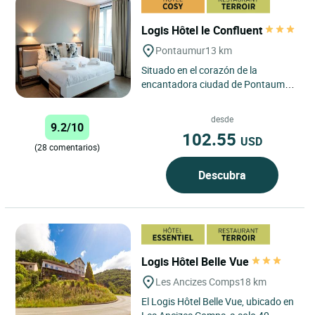
Logis Hôtel le Confluent
Pontaumur
13 km
Situado en el corazón de la
encantadora ciudad de Pontaumur,
el Logis Hôtel le Confluent es una
auténtica joya enclavada...
desde
9.2/10
102.55
USD
(28 comentarios)
Descubra
Logis Hôtel Belle Vue
Les Ancizes Comps
18 km
El Logis Hôtel Belle Vue, ubicado en