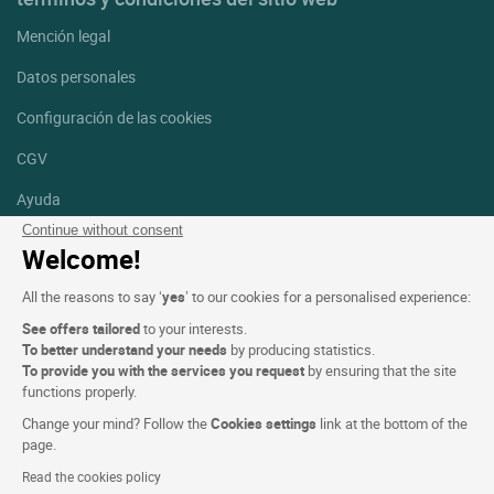
Mención legal
Datos personales
Configuración de las cookies
CGV
Ayuda
Continue without consent
Mapa del sitio
Welcome!
Créditos
All the reasons to say ‘
yes
’ to our cookies for a personalised experience:
fotografías
See offers tailored
to your interests.
Síguenos
To better understand your needs
by producing statistics.
To provide you with the services you request
by ensuring that the site
Facebook
Instagram
functions properly.
Change your mind? Follow the
Cookies settings
link at the bottom of the
Linkedin
page.
Read the cookies policy