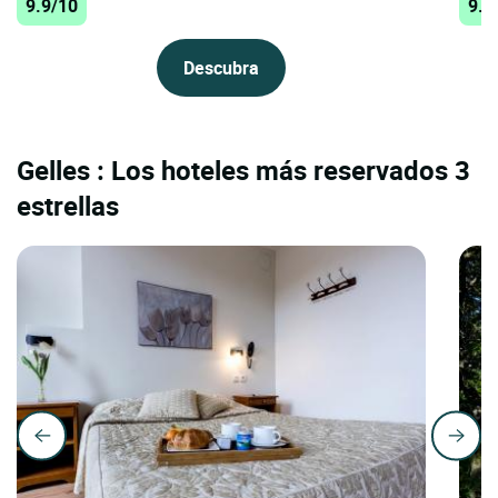
9.9/10
9.7
Descubra
Gelles : Los hoteles más reservados 3
estrellas