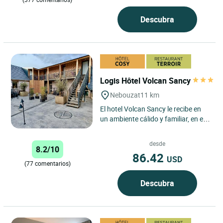
Descubra
Logis Hôtel Volcan Sancy
Nebouzat
11 km
El hotel Volcan Sancy le recibe en
un ambiente cálido y familiar, en el
corazón del parque regional de los
volcanes de...
desde
8.2/10
86.42
USD
(77 comentarios)
Descubra