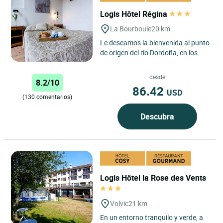
Logis Hôtel Régina
La Bourboule
20 km
Le deseamos la bienvenida al punto
de origen del río Dordoña, en los
confines del macizo de los Monts-
Dore, protegido en...
desde
8.2/10
86.42
USD
(130 comentarios)
Descubra
Logis Hôtel la Rose des Vents
Volvic
21 km
En un entorno tranquilo y verde, a