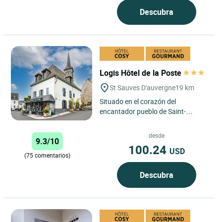
Descubra
Logis Hôtel de la Poste
St Sauves D'auvergne
19 km
Situado en el corazón del
encantador pueblo de Saint-
Sauves-d'Auvergne, a tan solo unos
minutos de las famosas
desde
9.3/10
estaciones...
100.24
USD
(75 comentarios)
Descubra