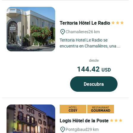
Teritoria Hôtel Le Radio
Chamalieres
26 km
Teritoria Hotel Le Radio se
encuentra en Chamalières, una
elegante ciudad termal junto a
Clermont-Ferrand, en el corazón...
desde
144.42
USD
Descubra
Logis Hôtel de la Poste
Pontgibaud
29 km