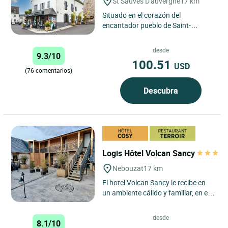
St Sauves D'auvergne
17 km
Situado en el corazón del
encantador pueblo de Saint-
Sauves-d'Auvergne, a tan solo unos
minutos de las famosas
desde
9.3/10
estaciones...
100.51
USD
(76 comentarios)
Descubra
Logis Hôtel Volcan Sancy
Nebouzat
17 km
El hotel Volcan Sancy le recibe en
un ambiente cálido y familiar, en el
corazón del parque regional de los
volcanes de...
desde
8.1/10