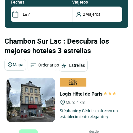
fechas
Viajeros
Chambon Sur Lac : Descubra los
mejores hoteles 3 estrellas
Mapa
Ordenar por
Estrellas
Logis Hôtel de Paris
Murol
4 km
Stéphanie y Cédric le ofrecen un
establecimiento elegante y
confortable, inmerso en un entorno
natural a 850 m de altitud. ...
desde