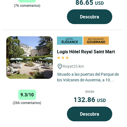
86.65
USD
(76 comentarios)
Descubra
Logis Hôtel Royal Saint Mart
Royat
25 km
Situado a las puertas del Parque de
los Volcanes de Auvernia, a 10
minutos de Puy de Dôme, a 15
minutos de Vulcania y a...
desde
9.3/10
132.86
USD
(266 comentarios)
Descubra