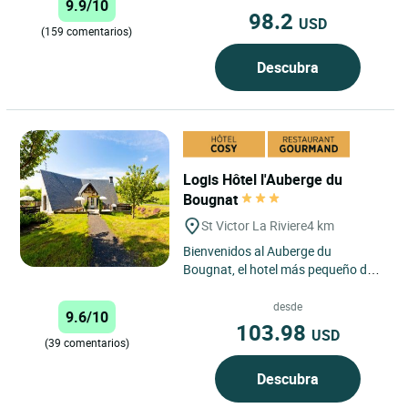
9.9/10
98.2
USD
(159 comentarios)
Descubra
Logis Hôtel l'Auberge du
Bougnat
St Victor La Riviere
4 km
Bienvenidos al Auberge du
Bougnat, el hotel más pequeño del
Massif du Sancy, en Saint Victor La
Rivière, situado a 5 min....
desde
9.6/10
103.98
USD
(39 comentarios)
Descubra