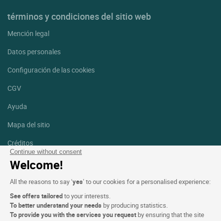
términos y condiciones del sitio web
Mención legal
Datos personales
Configuración de las cookies
CGV
Ayuda
Mapa del sitio
Créditos
fotografías
Continue without consent
Welcome!
Síguenos
All the reasons to say ‘
yes
’ to our cookies for a personalised experience:
Facebook
Instagram
See offers tailored
to your interests.
To better understand your needs
by producing statistics.
Linkedin
To provide you with the services you request
by ensuring that the site