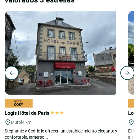
Logis Hôtel de Paris
Logi
Murol
4 km
Ch
Stéphanie y Cédric le ofrecen un establecimiento elegante y
El ho
confortable, inmerso...
a 14 