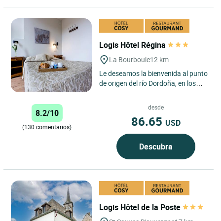
Logis Hôtel Régina
La Bourboule
12 km
Le deseamos la bienvenida al punto
de origen del río Dordoña, en los
confines del macizo de los Monts-
Dore, protegido en...
desde
8.2/10
86.65
USD
(130 comentarios)
Descubra
Logis Hôtel de la Poste