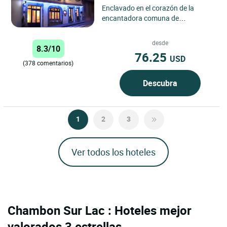
Enclavado en el corazón de la
encantadora comuna de
Pontgibaud, el Logis Hôtel de la
Poste ofrece a los viajeros una
desde
8.3/10
auténtica...
76.25
USD
(378 comentarios)
Descubra
1
2
3
Ver todos los hoteles
Chambon Sur Lac : Hoteles mejor
valorados 3 estrellas