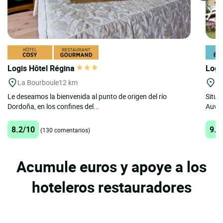
Logis Hôtel Régina
Logi
La Bourboule
12 km
Ro
Le deseamos la bienvenida al punto de origen del río
Situa
Dordoña, en los confines del...
Auver
8.2/10
9.3
(130 comentarios)
Acumule euros y apoye a los
hoteleros restauradores