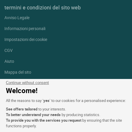
termini e condizioni del sito web
Avviso Legale
Informazioni personali
Impostazioni dei cookie
CGV
Aiuto
Mappa del sito
Crediti fotografici
Continue without consent
Welcome!
Seguici
All the reasons to say ‘
yes
’ to our cookies for a personalised experience:
Facebook
Instagram
See offers tailored
to your interests.
To better understand your needs
by producing statistics.
Linkedin
To provide you with the services you request
by ensuring that the site
functions properly.