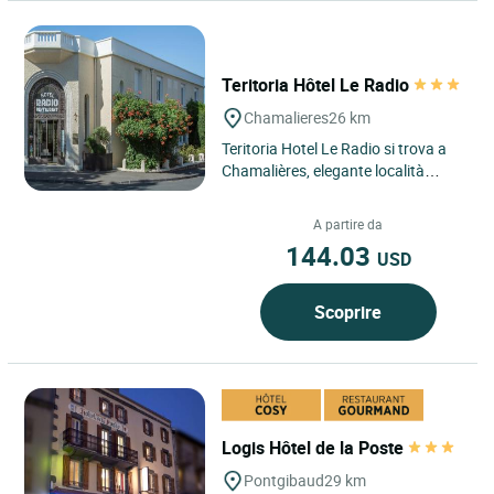
Teritoria Hôtel Le Radio
Chamalieres
26 km
Teritoria Hotel Le Radio si trova a
Chamalières, elegante località
termale alle porte di Clermont-
Ferrand, nel cuore del...
A partire da
144.03
USD
Scoprire
Logis Hôtel de la Poste
Pontgibaud
29 km