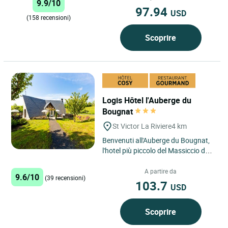
9.9/10
97.94
USD
(158 recensioni)
Scoprire
Logis Hôtel l'Auberge du
Bougnat
St Victor La Riviere
4 km
Benvenuti all'Auberge du Bougnat,
l'hotel più piccolo del Massiccio del
Sancy, a Saint Victor La Rivière
situato a 5 minuti...
A partire da
9.6/10
(39 recensioni)
103.7
USD
Scoprire