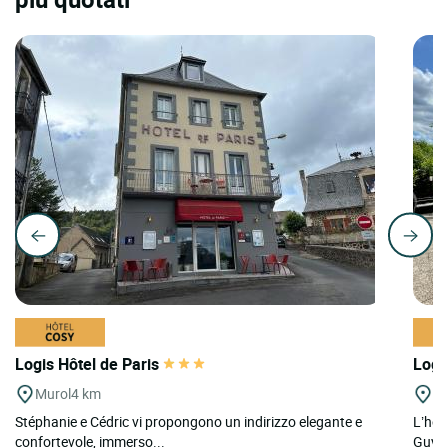
Logis Hôtel de Paris
Logi
Murol
4 km
Ch
Stéphanie e Cédric vi propongono un indirizzo elegante e
L’hot
confortevole, immerso...
Guyon