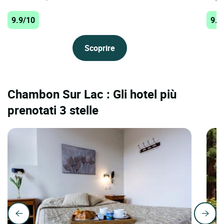
9.9/10
9.7
Scoprire
Chambon Sur Lac : Gli hotel più
prenotati 3 stelle