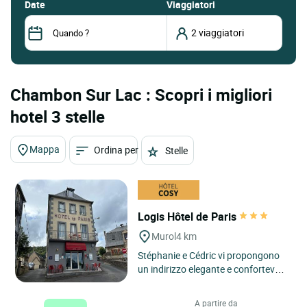
date
Viaggiatori
Chambon Sur Lac : Scopri i migliori
hotel 3 stelle
Mappa
Ordina per
Stelle
Logis Hôtel de Paris
Murol
4 km
Stéphanie e Cédric vi propongono
un indirizzo elegante e confortevole,
immerso in un ambiente naturale a
850 m di altitudine. ...
A partire da