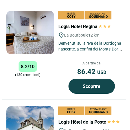
Logis Hôtel Régina
La Bourboule
12 km
Benvenuti sulla riva della Dordogna
nascente, a confini dei Monts-Dore,
nel Parco Regionale dei Vulcani
d'Auvergne, a un'ora...
A partire da
8.2/10
86.42
USD
(130 recensioni)
Scoprire
Logis Hôtel de la Poste