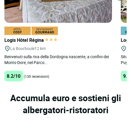
Logis Hôtel Régina
Logi
La Bourboule
12 km
Ro
Benvenuti sulla riva della Dordogna nascente, a confini dei
Situa
Monts-Dore, nel Parco...
Puy-d
8.2/10
9.3
(130 recensioni)
Accumula euro e sostieni gli
albergatori-ristoratori