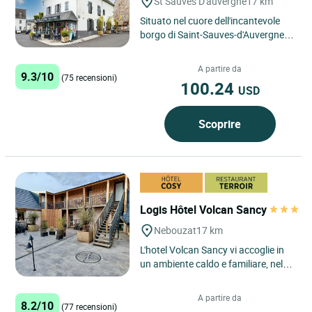
St Sauves D'auvergne
17 km
Situato nel cuore dell'incantevole
borgo di Saint-Sauves-d'Auvergne, a
pochi minuti dalle rinomate località
termali di La...
A partire da
9.3/10
(75 recensioni)
100.24
USD
Scoprire
Logis Hôtel Volcan Sancy
Nebouzat
17 km
L'hotel Volcan Sancy vi accoglie in
un ambiente caldo e familiare, nel
cuore del Parco Regionale dei
Vulcani d’Auvergne...
A partire da
8.2/10
(77 recensioni)