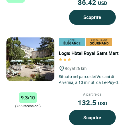
86.42
USD
Scoprire
Logis Hôtel Royal Saint Mart
Royat
25 km
Situato nel parco dei Vulcani di
Alvernia, a 10 minuti da Le-Puy-de-
Dôme, 15 minuti da Vulcania e 3 km
da Clermont-Ferrand,...
A partire da
9.3/10
132.5
USD
(265 recensioni)
Scoprire