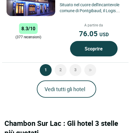
Situato nel cuore dell'incantevole
comune di Pontgibaud, il Logis
Hôtel de la Poste offre ai viaggiatori
un'autentica fuga...
A partire da
8.3/10
76.05
USD
(377 recensioni)
Scoprire
1
2
3
Vedi tutti gli hotel
Chambon Sur Lac : Gli hotel 3 stelle
più quotati