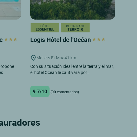
re
Logis Hôtel de l'Océan
Moliets Et Maa
41 km
 propone
Con su situación ideal entre la tierra y el mar,
es
el hotel Océan le cautivará por...
9.7/10
(90 comentarios)
tauradores