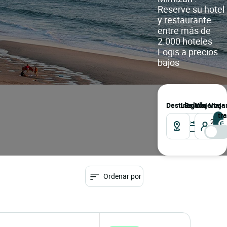
Reserve su hotel
y restaurante
entre más de
2.000 hoteles
Logis a precios
bajos
Destino
llegada
salida
Viajeros
Viaja
tr
2
Viaje
Ordenar por