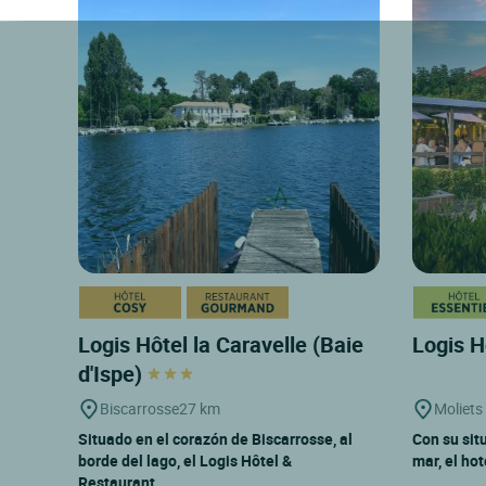
Logis Hôtel la Caravelle (Baie
Logis H
d'Ispe)
Biscarrosse
27 km
Moliets
Situado en el corazón de Biscarrosse, al
Con su situ
borde del lago, el Logis Hôtel &
mar, el hot
Restaurant...