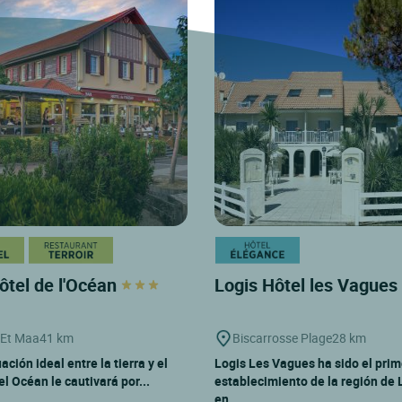
ôtel de l'Océan
Logis Hôtel les Vagues
 Et Maa
41 km
Biscarrosse Plage
28 km
ación ideal entre la tierra y el
Logis Les Vagues ha sido el prim
el Océan le cautivará por...
establecimiento de la región de
en...