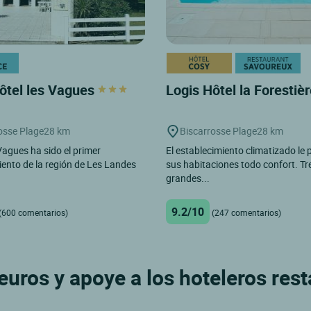
ôtel les Vagues
Logis Hôtel la Forestiè
osse Plage
28 km
Biscarrosse Plage
28 km
Vagues ha sido el primer
El establecimiento climatizado le
iento de la región de Les Landes
sus habitaciones todo confort. Tr
grandes...
9.2/10
(600 comentarios)
(247 comentarios)
uros y apoye a los hoteleros res