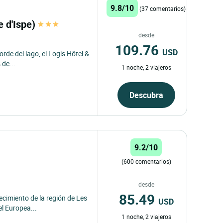
9.8/10
(37 comentarios)
e d'Ispe)
desde
109.76
USD
orde del lago, el Logis Hôtel &
de...
1 noche, 2 viajeros
Descubra
9.2/10
(600 comentarios)
desde
85.49
ecimiento de la región de Les
USD
el Europea...
1 noche, 2 viajeros