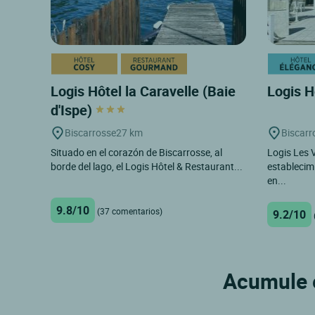
Logis Hôtel la Caravelle (Baie
Logis H
d'Ispe)
Biscarrosse
27 km
Biscarr
Situado en el corazón de Biscarrosse, al
Logis Les 
borde del lago, el Logis Hôtel & Restaurant...
establecim
en...
9.8/10
(37 comentarios)
9.2/10
Acumule e