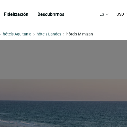
Fidelización
Descubrirnos
ES
USD
hôtels Aquitania
hôtels Landes
hôtels Mimizan