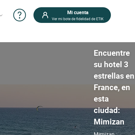
Mi cuenta
Ver mi bote de fidelidad de ETIK
Encuentre
su hotel 3
estrellas en
France, en
esta
ciudad:
Mimizan
Mimizan :