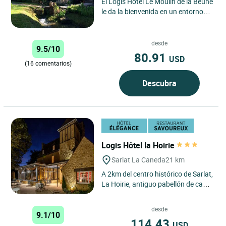
El Logis Hôtel Le Moulin de la Beune
le da la bienvenida en un entorno
natural privilegiado en el corazón
del Périgord...
desde
9.5/10
80.91
USD
(16 comentarios)
Descubra
Logis Hôtel la Hoirie
Sarlat La Caneda
21 km
A 2km del centro histórico de Sarlat,
La Hoirie, antiguo pabellón de caza
del siglo XIII situado en un parque
arbolado...
desde
9.1/10
114.43
USD