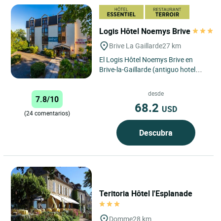
Logis Hôtel Noemys Brive
Brive La Gaillarde
27 km
El Logis Hôtel Noemys Brive en
Brive-la-Gaillarde (antiguo hotel
Teinchurier) goza de una ubicación
ideal. Situado en las...
desde
7.8/10
68.2
USD
(24 comentarios)
Descubra
Teritoria Hôtel l'Esplanade
Domme
28 km