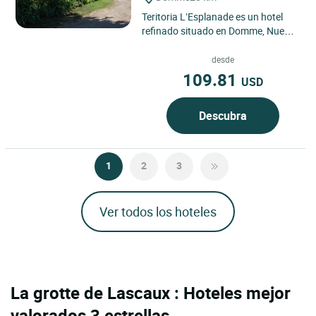
Teritoria L’Esplanade es un hotel
refinado situado en Domme, Nueva
Aquitania, cerca de Sarlat-la-
Canéda. Situado en un...
desde
109.81
USD
Descubra
1
2
3
Ver todos los hoteles
La grotte de Lascaux : Hoteles mejor
valorados 3 estrellas