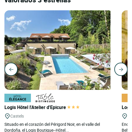
Logis Hôtel l'Atelier d'Epicure
Logi
Castels
Be
Situado en el corazón del Périgord Noir, en el valle del
Encla
Dordoña, el Logis Boutique–Hôtel...
Belvès