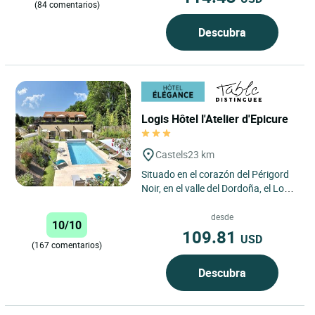
(84 comentarios)
Descubra
Logis Hôtel l'Atelier d'Epicure
Castels
23 km
Situado en el corazón del Périgord
Noir, en el valle del Dordoña, el Logis
Boutique–Hôtel Restaurant
L’Atelier d’Epicure...
desde
10/10
109.81
USD
(167 comentarios)
Descubra