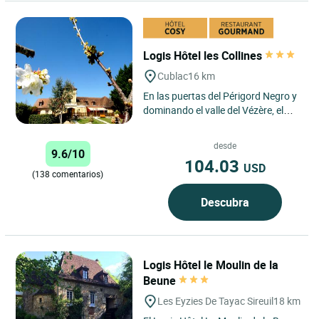
Logis Hôtel les Collines
Cublac
16 km
En las puertas del Périgord Negro y
dominando el valle del Vézère, el
Hotel-Restaurante Les Collines
atiende a sus huéspedes...
desde
9.6/10
104.03
USD
(138 comentarios)
Descubra
Logis Hôtel le Moulin de la
Beune
Les Eyzies De Tayac Sireuil
18 km