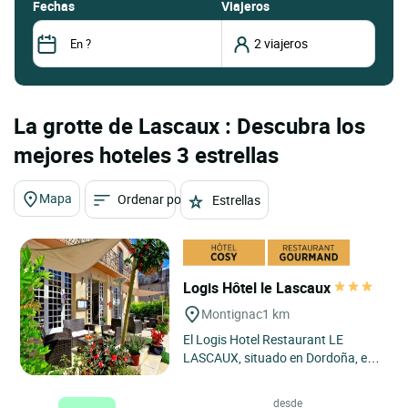
fechas
Viajeros
La grotte de Lascaux : Descubra los
mejores hoteles 3 estrellas
Mapa
Ordenar por
Estrellas
Logis Hôtel le Lascaux
Montignac
1 km
El Logis Hotel Restaurant LE
LASCAUX, situado en Dordoña, es
un remanso de paz a menos de una
hora de Périgueux y Brive,...
desde