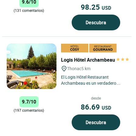
9.6/10
98.25
USD
(131 comentarios)
Descubra
Logis Hôtel Archambeau
Thonac
5 km
El Logis Hôtel Restaurant
Archambeau es un verdadero
remanso de paz, abierto los 7 días
de la semana, de abril a octubre....
desde
9.7/10
86.69
USD
(197 comentarios)
Descubra