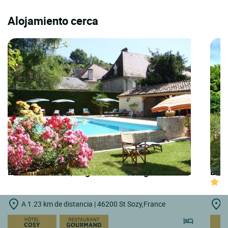
Alojamiento cerca
LOGIS HOTELS | Logis Hôtel Grangier
LOGI
A 1.23 km de distancia | 46200 St Sozy,France
A