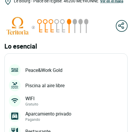
Le Bourg - Place de l'Église.
46200
MEYRONNE
Ver en el mapa
Lo esencial
Peace&Work Gold
Piscina al aire libre
WIFI
Gratuito
Aparcamiento privado
Pagando
Restaurante