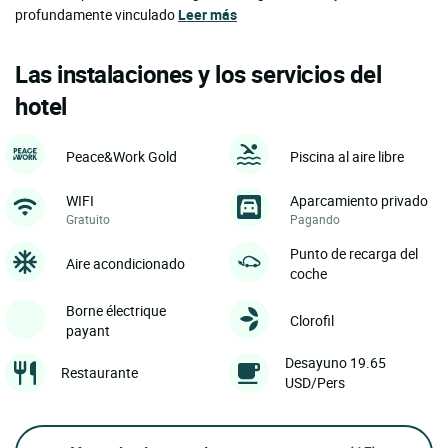
profundamente vinculado
Leer más
Las instalaciones y los servicios del
hotel
Peace&Work Gold
Piscina al aire libre
WIFI
Aparcamiento privado
Gratuito
Pagando
Punto de recarga del
Aire acondicionado
coche
Borne électrique
Clorofil
payant
Desayuno 19.65
Restaurante
USD/Pers