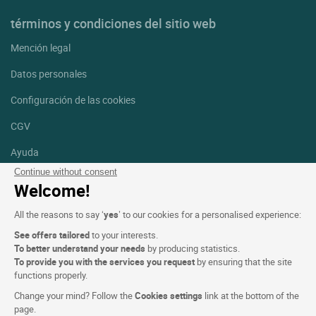
términos y condiciones del sitio web
Mención legal
Datos personales
Configuración de las cookies
CGV
Ayuda
Continue without consent
Mapa del sitio
Welcome!
Créditos
All the reasons to say ‘
yes
’ to our cookies for a personalised experience:
fotografías
See offers tailored
to your interests.
Síguenos
To better understand your needs
by producing statistics.
To provide you with the services you request
by ensuring that the site
Facebook
Instagram
functions properly.
Change your mind? Follow the
Cookies settings
link at the bottom of the
Linkedin
page.