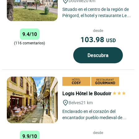
Douville
20 km
Situado en el centro de la región de
Périgord, el hotel y restaurante Le
Tropicana ofrece habitaciones
amplias y confortables...
desde
9.4/10
103.98
USD
(116 comentarios)
Descubra
Logis Hôtel le Boudoir
Belves
21 km
Enclavado en el corazón del
encantador pueblo medieval de
Belvès, el Logis Hôtel Le Boudoir
ofrece un apacible refugio...
desde
9.9/10