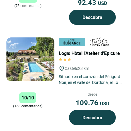
92.43
USD
(78 comentarios)
Descubra
Logis Hôtel l'Atelier d'Epicure
Castels
23 km
Situado en el corazón del Périgord
Noir, en el valle del Dordoña, el Logis
Boutique–Hôtel Restaurant
L’Atelier d’Epicure...
desde
10/10
109.76
USD
(168 comentarios)
Descubra