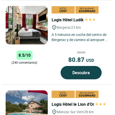
Logis Hôtel Ludik
Bergerac
23 km
A 5 minutos en coche del centro de
Bergerac y de camino al aeropuerto
de Dordoña-Périgord, a sólo 3
minutos del hotel,...
desde
8.5/10
80.87
USD
(240 comentarios)
Descubra
Logis Hôtel le Lion d'Or
Manzac Sur Vern
28 km