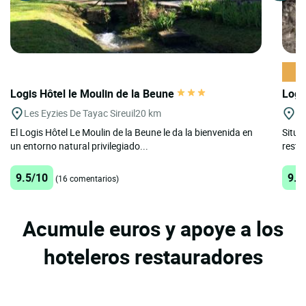
Logis Hôtel le Moulin de la Beune
Logi
Les Eyzies De Tayac Sireuil
20 km
Do
El Logis Hôtel Le Moulin de la Beune le da la bienvenida en
Situad
un entorno natural privilegiado...
resta
9.5/10
9.4
(16 comentarios)
Acumule euros y apoye a los
hoteleros restauradores