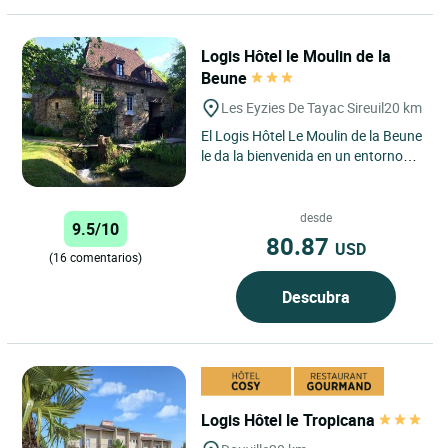
Logis Hôtel le Moulin de la
Beune
Les Eyzies De Tayac Sireuil
20 km
El Logis Hôtel Le Moulin de la Beune
le da la bienvenida en un entorno
natural privilegiado en el corazón
del Périgord...
desde
9.5/10
80.87
USD
(16 comentarios)
Descubra
Logis Hôtel le Tropicana