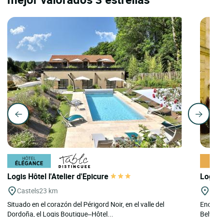
Logis Hôtel l'Atelier d'Epicure
Logi
Castels
23 km
Be
Situado en el corazón del Périgord Noir, en el valle del
Encla
Dordoña, el Logis Boutique–Hôtel...
Belvès