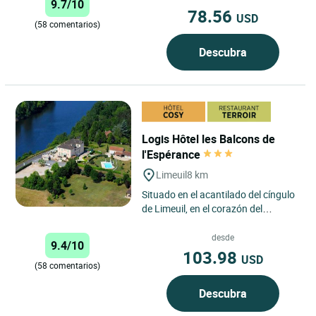
9.7/10
78.56
USD
(58 comentarios)
Descubra
Logis Hôtel les Balcons de
l'Espérance
Limeuil
8 km
Situado en el acantilado del cíngulo
de Limeuil, en el corazón del
Périgord Noir con una vista
panorámica de uno de los...
desde
9.4/10
103.98
USD
(58 comentarios)
Descubra