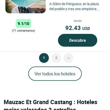
A 20km de Périgueux, en la plaza
del pueblo y tras una simpática
fachada, descubra el ambiente
luminoso y la terraza con...
desde
9.1/10
92.43
USD
(71 comentarios)
Descubra
1
2
Ver todos los hoteles
Mauzac Et Grand Castang : Hoteles
mejor valorados 3 estrellas