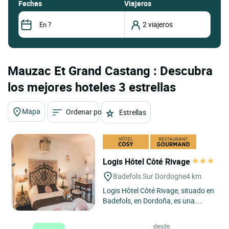
fechas
Viajeros
Mauzac Et Grand Castang : Descubra
los mejores hoteles 3 estrellas
Mapa
Ordenar por
Estrellas
Logis Hôtel Côté Rivage
Badefols Sur Dordogne
4 km
Logis Hôtel Côté Rivage, situado en
Badefols, en Dordoña, es una
verdadera perla situada entre el
Périgord Noir y el...
desde