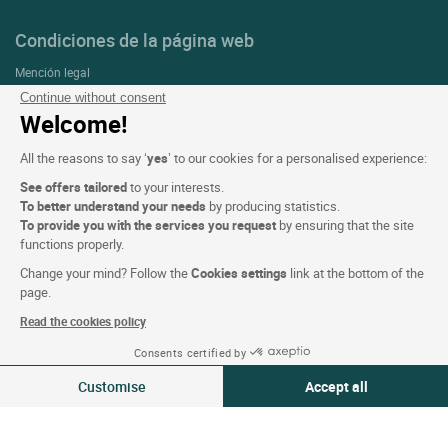
Condiciones de la página web
Mención legal
Continue without consent
Protección de datos personales (RGPD)
Welcome!
Configuración de las cookies
All the reasons to say ‘
yes
’ to our cookies for a personalised experience:
CGV
See offers tailored
to your interests.
Asistencia
To better understand your needs
by producing statistics.
Mapa del sitio
To provide you with the services you request
by ensuring that the site
functions properly.
Créditos
Change your mind? Follow the
Cookies settings
link at the bottom of the
fotografías
page.
Read the cookies policy
Síguenos
Consents certified by
09-10 Ago 2026
Modificar
Customise
Accept all
2 viajeros | 1 habitación
Consent Management Platform: Personalize Your Options
Axeptio consent
Our platform empowers you to tailor and manage your privacy settings,