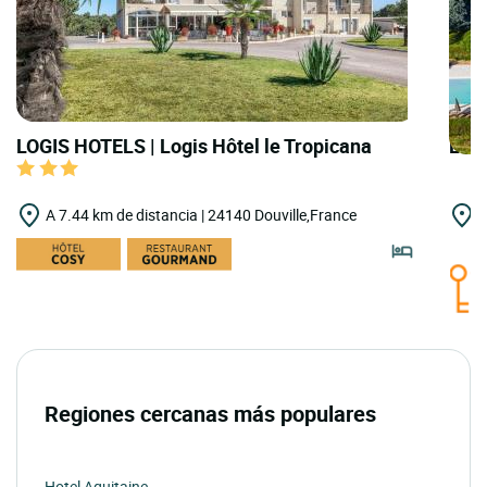
LOGIS HOTELS | Logis Hôtel le Tropicana
LOGI
A 7.44 km de distancia | 24140 Douville,France
A
B
Regiones cercanas más populares
Hotel Aquitaine