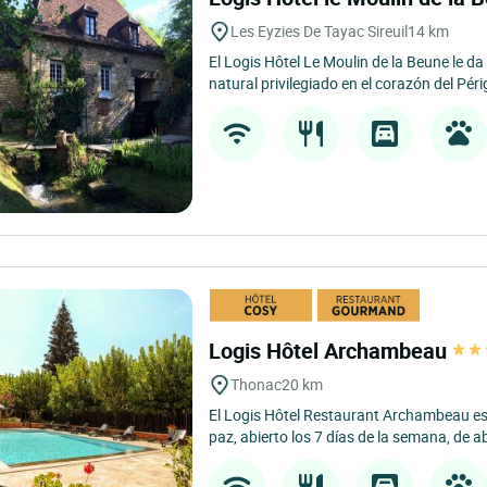
Les Eyzies De Tayac Sireuil
14 km
El Logis Hôtel Le Moulin de la Beune le da
natural privilegiado en el corazón del Péri
Logis Hôtel Archambeau
Thonac
20 km
El Logis Hôtel Restaurant Archambeau e
paz, abierto los 7 días de la semana, de abr