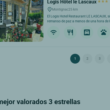
Logis Hôtel le Lascaux
Montignac
25 km
El Logis Hotel Restaurant LE LASCAUX, s
remanso de paz a menos de una hora de Pé
1
2
3
ejor valorados 3 estrellas