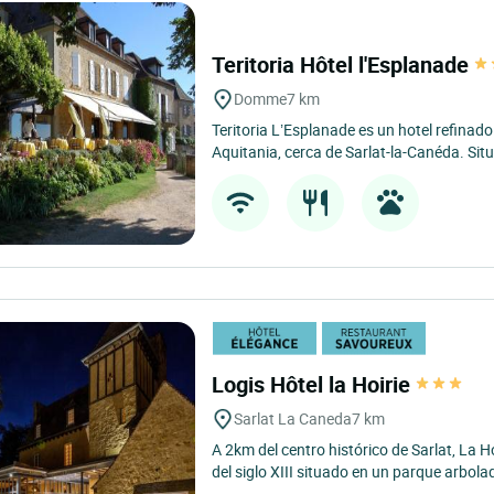
Teritoria Hôtel l'Esplanade
Domme
7 km
Teritoria L’Esplanade es un hotel refina
Aquitania, cerca de Sarlat-la-Canéda. Sit
Logis Hôtel la Hoirie
Sarlat La Caneda
7 km
A 2km del centro histórico de Sarlat, La H
del siglo XIII situado en un parque arbolad