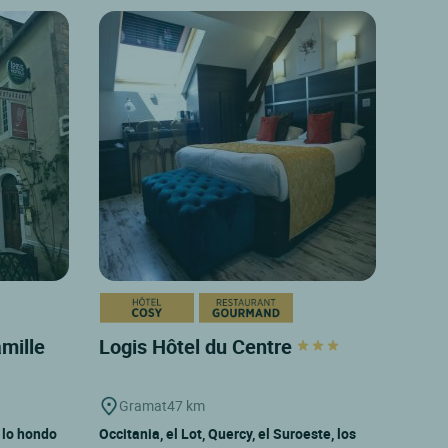
amille
Logis Hôtel du Centre
Gramat
47 km
 lo hondo
Occitania, el Lot, Quercy, el Suroeste, los