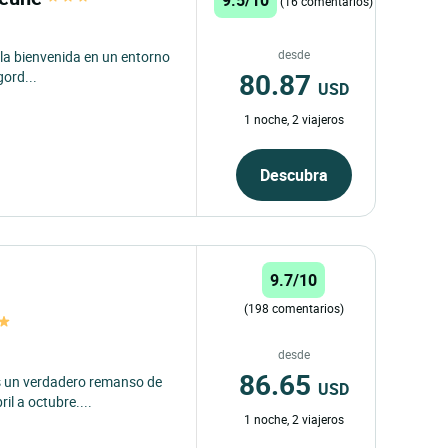
(16 comentarios)
desde
 la bienvenida en un entorno
80.87
gord...
USD
1 noche, 2 viajeros
Descubra
9.7/10
(198 comentarios)
desde
86.65
s un verdadero remanso de
USD
il a octubre....
1 noche, 2 viajeros