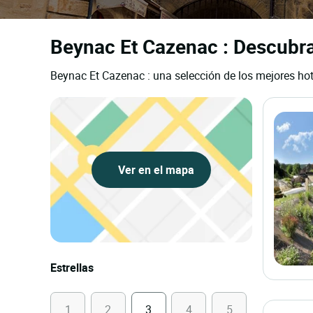
Beynac Et Cazenac : Descubra 
Beynac Et Cazenac : una selección de los mejores hot
Ver en el mapa
Estrellas
1
2
3
4
5