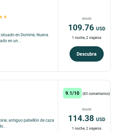
desde
109.76
USD
do situado en Domme, Nueva
1 noche, 2 viajeros
uado en un...
Descubra
9.1/10
(83 comentarios)
desde
114.38
USD
oirie, antiguo pabellón de caza
o...
1 noche, 2 viajeros