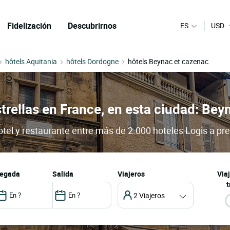
Fidelización
Descubrirnos
ES
USD
hôtels Aquitania
hôtels Dordogne
hôtels Beynac et cazenac
strellas en France, en esta ciudad: Be
tel y restaurante entre más de 2.000 hoteles Logis a pre
llegada
salida
Viajeros
Via
t
2 Viajeros