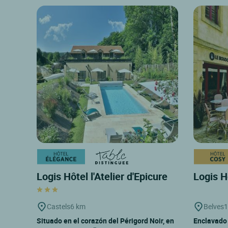
Logis Hôtel l'Atelier d'Epicure
Logis H
Castels
6 km
Belves
1
Situado en el corazón del Périgord Noir, en
Enclavado 