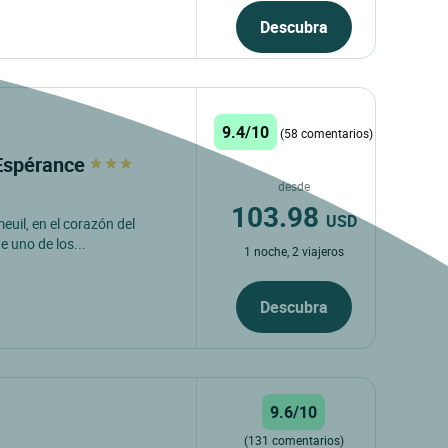
Descubra
9.4/10
(58 comentarios)
'Espérance
desde
103.98
USD
euil, en el corazón del
 uno de los...
1 noche, 2 viajeros
Descubra
9.6/10
(131 comentarios)