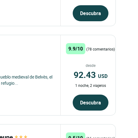
Descubra
9.9/10
(78 comentarios)
desde
92.43
USD
ueblo medieval de Belvès, el
refugio...
1 noche, 2 viajeros
Descubra
 Beune
9.5/10