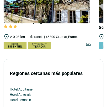
LOGIS HOTELS | Logis Hôtel le Lion d'Or
LOGI
Gou
A 0.08 km de distancia | 46500 Gramat,France
A
Regiones cercanas más populares
Hotel Aquitaine
Hotel Auvernia
Hotel Lemosin